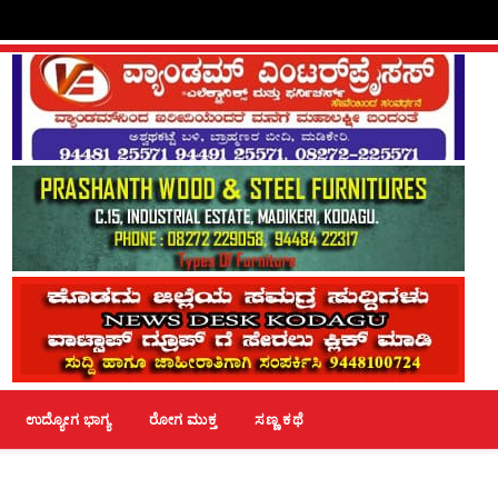
ಉದ್ಯೋಗ ಭಾಗ್ಯ
ರೋಗ ಮುಕ್ತ
ಸಣ್ಣ ಕಥೆ