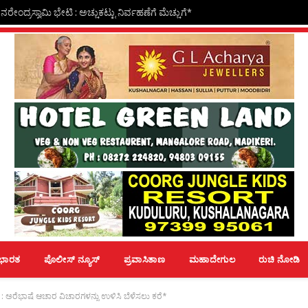
ಭಾರತ
ಪೊಲೀಸ್ ನ್ಯೂಸ್
ಪ್ರವಾಸಿತಾಣ
ಮಹಾದೇಗುಲ
ರುಚಿ ನೋಡಿ
 : ಅರೆಭಾಷೆ ಆಚಾರ ವಿಚಾರಗಳನ್ನು ಉಳಿಸಿ ಬೆಳೆಸಲು ಕರೆ*