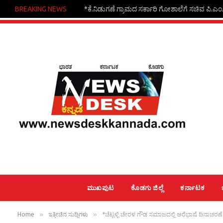
BREAKING NEWS
*ಚೆಂಬು ಗ್ರಾಮದಲ್ಲಿ ಉಚಿತ ಇಡಿಪಿ ತರಬೇತಿ*
ಮುಖಪುಟ
ಕೊಡಗು ಜಿಲ್ಲೆ
ಕರ್ನಾಟಕ
»
»
Home
ಇತ್ತೀಚಿನ ಸುದ್ದಿಗಳು
*ಚೆಟ್ಟಳ್ಳಿ ಚೇರಳ ಗೌಡ ಸಮಾಜದಲ್ಲಿ ಅರೆಭಾಷೆ ದಿನಾಚರಣೆ