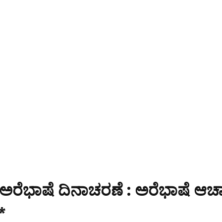
ಿ ಅರೆಭಾಷೆ ದಿನಾಚರಣೆ : ಅರೆಭಾಷೆ ಆಚ
*