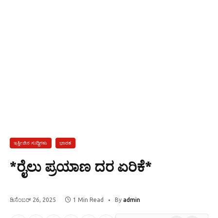
ಇತ್ತೀಚಿನ ಸುದ್ದಿಗಳು
ಭಾರತ
*ರೈಲು ಪ್ರಯಾಣ ದರ ಏರಿಕೆ*
ಡಿಸೆಂಬರ್ 26, 2025
1 Min Read
By
admin