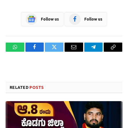
Follow us
Follow us
WhatsApp
Facebook
Twitter
Email
Telegram
Copy
Link
Website design development company services in Mangalore
Forex Trading Teacher in India
RELATED
POSTS