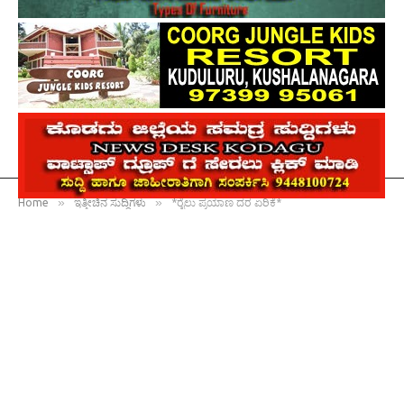
»
»
Home
ಇತ್ತೀಚಿನ ಸುದ್ದಿಗಳು
*ರೈಲು ಪ್ರಯಾಣ ದರ ಏರಿಕೆ*