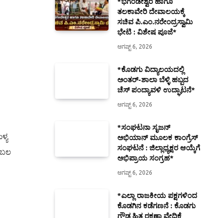
*ಭಗಂಡೇಶ್ವರ ಹಾಗೂ
ತಲಕಾವೇರಿ ದೇವಾಲಯಕ್ಕೆ
ಸಚಿವ ಪಿ.ಎಂ.ನರೇಂದ್ರಸ್ವಾಮಿ
ಭೇಟಿ : ವಿಶೇಷ ಪೂಜೆ*
ಆಗಷ್ಟ್ 6, 2026
*ಕೊಡಗು ವಿದ್ಯಾಲಯದಲ್ಲಿ
ಅಂತರ್-ಶಾಲಾ ಬೆಳ್ಳಿ ಹಬ್ಬದ
ಚೆಸ್ ಪಂದ್ಯಾವಳಿ ಉದ್ಘಾಟನೆ*
ಆಗಷ್ಟ್ 6, 2026
*ಸಂಘಟನಾ ಸೃಜನ್
ಳ್ಯ
ಅಭಿಯಾನ್ ಮೂಲಕ ಕಾಂಗ್ರೆಸ್
ಸಂಘಟನೆ : ಜಿಲ್ಲಾಧ್ಯಕ್ಷರ ಆಯ್ಕೆಗೆ
್ ಬಲ
ಅಭಿಪ್ರಾಯ ಸಂಗ್ರಹ*
ಆಗಷ್ಟ್ 6, 2026
*ಎಲ್ಲಾ ರಾಜಕೀಯ ಪಕ್ಷಗಳಿಂದ
ಕೊಡಗಿನ ಕಡೆಗಣನೆ : ಕೊಡಗು
ಗೌಡ ಹಿತ ರಕ್ಷಣಾ ವೇದಿಕೆ