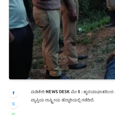
ಮಡಿಕೇರಿ
NEWS DESK
ಮೇ 8 : ಹೃದಯಾಘಾತದಿಂದ ಖಾ
ವ್ಯಾಪ್ತಿಯ ರಾಷ್ಟ್ರೀಯ ಹೆದ್ದಾರಿಯಲ್ಲಿ ನಡೆದಿದೆ.