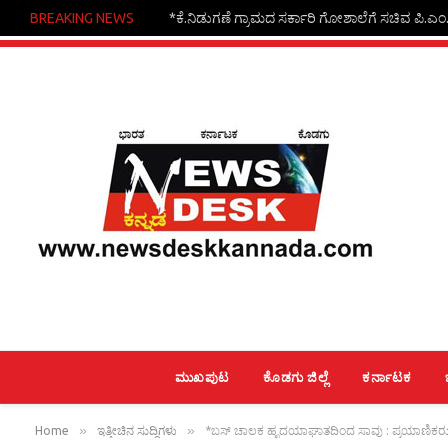
BREAKING NEWS
*ಕೆ.ನಿಡುಗಣೆ ಗ್ರಾಮದ ಸರ್ಕಾರಿ ಗೋಶಾಲೆಗೆ ಸಚಿವ ಪಿ.ಎಂ.ನರ
ಮುಖಪುಟ
ಕೊಡಗು ಜಿಲ್ಲೆ
ಕರ್ನಾಟಕ
»
»
Home
ಇತ್ತೀಚಿನ ಸುದ್ದಿಗಳು
*ಬಸ್ ಚಾಲಕ ಹೃದಯಾಘಾತದಿಂದ ಸಾವು : ಪ್ರಯಾಣಿಕ