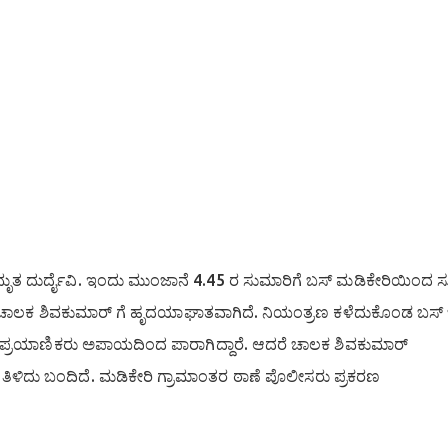
ದುರ್ದೈವಿ. ಇಂದು ಮುಂಜಾನೆ 4.45 ರ ಸುಮಾರಿಗೆ ಬಸ್ ಮಡಿಕೇರಿಯಿಂದ ಸು
 ಬಳಿ ಚಾಲಕ ಶಿವಕುಮಾರ್ ಗೆ ಹೃದಯಾಘಾತವಾಗಿದೆ. ನಿಯಂತ್ರಣ ಕಳೆದುಕೊಂಡ ಬಸ
20 ಪ್ರಯಾಣಿಕರು ಅಪಾಯದಿಂದ ಪಾರಾಗಿದ್ದಾರೆ. ಆದರೆ ಚಾಲಕ ಶಿವಕುಮಾರ್
 ತಿಳಿದು ಬಂದಿದೆ. ಮಡಿಕೇರಿ ಗ್ರಾಮಾಂತರ ಠಾಣೆ ಪೊಲೀಸರು ಪ್ರಕರಣ