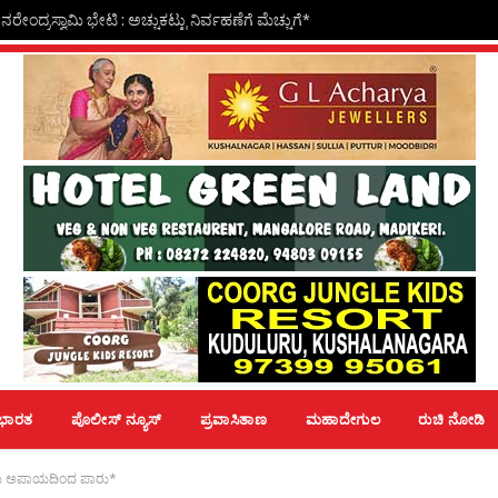
ೇಂದ್ರಸ್ವಾಮಿ ಭೇಟಿ : ಅಚ್ಚುಕಟ್ಟು ನಿರ್ವಹಣೆಗೆ ಮೆಚ್ಚುಗೆ*
ಭಾರತ
ಪೊಲೀಸ್ ನ್ಯೂಸ್
ಪ್ರವಾಸಿತಾಣ
ಮಹಾದೇಗುಲ
ರುಚಿ ನೋಡಿ
ರು ಅಪಾಯದಿಂದ ಪಾರು*