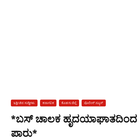
ಇತ್ತೀಚಿನ ಸುದ್ದಿಗಳು
ಕರ್ನಾಟಕ
ಕೊಡಗು ಜಿಲ್ಲೆ
ಪೊಲೀಸ್ ನ್ಯೂಸ್
*ಬಸ್ ಚಾಲಕ ಹೃದಯಾಘಾತದಿಂದ 
ಪಾರು*