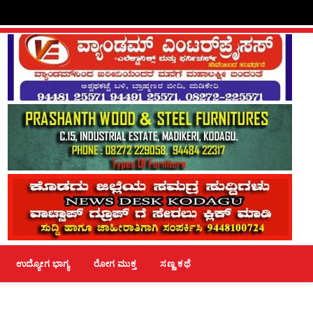
ಉದ್ಯೋಗ ಭಾಗ್ಯ
ರೋಗ ಮುಕ್ತ
ಸಣ್ಣ ಕಥೆ