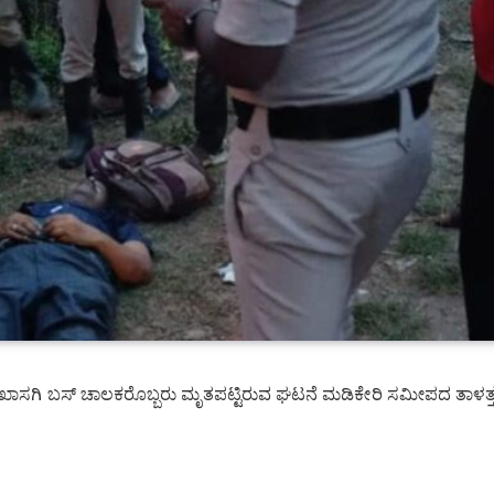
ಸಗಿ ಬಸ್ ಚಾಲಕರೊಬ್ಬರು ಮೃತಪಟ್ಟಿರುವ ಘಟನೆ ಮಡಿಕೇರಿ ಸಮೀಪದ ತಾಳತ್