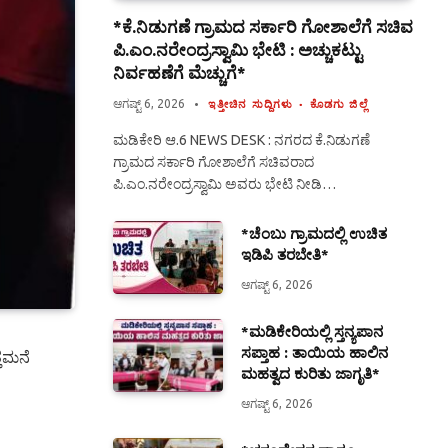
*ಕೆ.ನಿಡುಗಣೆ ಗ್ರಾಮದ ಸರ್ಕಾರಿ ಗೋಶಾಲೆಗೆ ಸಚಿವ
ಪಿ.ಎಂ.ನರೇಂದ್ರಸ್ವಾಮಿ ಭೇಟಿ : ಅಚ್ಚುಕಟ್ಟು
ನಿರ್ವಹಣೆಗೆ ಮೆಚ್ಚುಗೆ*
ಆಗಷ್ಟ್ 6, 2026
ಇತ್ತೀಚಿನ ಸುದ್ದಿಗಳು
ಕೊಡಗು ಜಿಲ್ಲೆ
ಮಡಿಕೇರಿ ಆ.6 NEWS DESK : ನಗರದ ಕೆ.ನಿಡುಗಣೆ
ಗ್ರಾಮದ ಸರ್ಕಾರಿ ಗೋಶಾಲೆಗೆ ಸಚಿವರಾದ
ಪಿ.ಎಂ.ನರೇಂದ್ರಸ್ವಾಮಿ ಅವರು ಭೇಟಿ ನೀಡಿ…
*ಚೆಂಬು ಗ್ರಾಮದಲ್ಲಿ ಉಚಿತ
ಇಡಿಪಿ ತರಬೇತಿ*
ಆಗಷ್ಟ್ 6, 2026
*ಮಡಿಕೇರಿಯಲ್ಲಿ ಸ್ತನ್ಯಪಾನ
ಸಪ್ತಾಹ : ತಾಯಿಯ ಹಾಲಿನ
ತಮನೆ
ಮಹತ್ವದ ಕುರಿತು ಜಾಗೃತಿ*
ಆಗಷ್ಟ್ 6, 2026