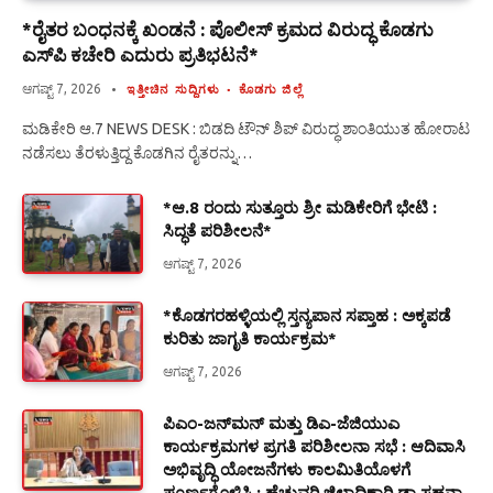
*ರೈತರ ಬಂಧನಕ್ಕೆ ಖಂಡನೆ : ಪೊಲೀಸ್ ಕ್ರಮದ ವಿರುದ್ಧ ಕೊಡಗು
ಎಸ್‍ಪಿ ಕಚೇರಿ ಎದುರು ಪ್ರತಿಭಟನೆ*
ಆಗಷ್ಟ್ 7, 2026
ಇತ್ತೀಚಿನ ಸುದ್ದಿಗಳು
ಕೊಡಗು ಜಿಲ್ಲೆ
ಮಡಿಕೇರಿ ಆ.7 NEWS DESK : ಬಿಡದಿ ಟೌನ್ ಶಿಪ್ ವಿರುದ್ಧ ಶಾಂತಿಯುತ ಹೋರಾಟ
ನಡೆಸಲು ತೆರಳುತ್ತಿದ್ದ ಕೊಡಗಿನ ರೈತರನ್ನು…
*ಆ.8 ರಂದು ಸುತ್ತೂರು ಶ್ರೀ ಮಡಿಕೇರಿಗೆ ಭೇಟಿ :
ಸಿದ್ಧತೆ ಪರಿಶೀಲನೆ*
ಆಗಷ್ಟ್ 7, 2026
*ಕೊಡಗರಹಳ್ಳಿಯಲ್ಲಿ ಸ್ತನ್ಯಪಾನ ಸಪ್ತಾಹ : ಅಕ್ಕಪಡೆ
ಕುರಿತು ಜಾಗೃತಿ ಕಾರ್ಯಕ್ರಮ*
ಆಗಷ್ಟ್ 7, 2026
ಪಿಎಂ-ಜನ್‍ಮನ್ ಮತ್ತು ಡಿಎ-ಜೆಜಿಯುಎ
ಕಾರ್ಯಕ್ರಮಗಳ ಪ್ರಗತಿ ಪರಿಶೀಲನಾ ಸಭೆ : ಆದಿವಾಸಿ
ಅಭಿವೃದ್ಧಿ ಯೋಜನೆಗಳು ಕಾಲಮಿತಿಯೊಳಗೆ
ಪೂರ್ಣಗೊಳಿಸಿ : ಹೆಚ್ಚುವರಿ ಜಿಲ್ಲಾಧಿಕಾರಿ ಡಾ.ಸಹನಾ