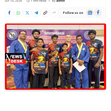
ಮೇ 10, 2026
1 Min Read
By
admin
Google
Facebook
Follow us on
News