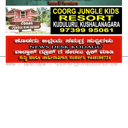
»
»
Home
ಇತ್ತೀಚಿನ ಸುದ್ದಿಗಳು
*ಇಂಟರ್ ಗೆಲ್ ಫೈಟಿಂಗ್ ಚಾಂಪಿಯನ್ ಶಿಪ್ : ಪದಕ ಗೆದ್ದ ವಿದ್ಯಾರ್ಥಿಗಳು*