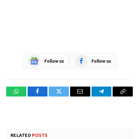
Follow us
Follow us
WhatsApp
Facebook
Twitter
Email
Telegram
Copy
Link
Website design development company services in Mangalore
Forex Trading Teacher in India
RELATED
POSTS