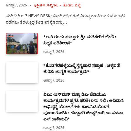
ಆಗಷ್ಟ್ 7, 2026
ಇತ್ತೀಚಿನ ಸುದ್ದಿಗಳು
ಕೊಡಗು ಜಿಲ್ಲೆ
ಮಡಿಕೇರಿ ಆ.7 NEWS DESK : ಬಿಡದಿ ಟೌನ್ ಶಿಪ್ ವಿರುದ್ಧ ಶಾಂತಿಯುತ ಹೋರಾಟ
ನಡೆಸಲು ತೆರಳುತ್ತಿದ್ದ ಕೊಡಗಿನ ರೈತರನ್ನು…
*ಆ.8 ರಂದು ಸುತ್ತೂರು ಶ್ರೀ ಮಡಿಕೇರಿಗೆ ಭೇಟಿ :
ಸಿದ್ಧತೆ ಪರಿಶೀಲನೆ*
ಆಗಷ್ಟ್ 7, 2026
*ಕೊಡಗರಹಳ್ಳಿಯಲ್ಲಿ ಸ್ತನ್ಯಪಾನ ಸಪ್ತಾಹ : ಅಕ್ಕಪಡೆ
ಕುರಿತು ಜಾಗೃತಿ ಕಾರ್ಯಕ್ರಮ*
ಆಗಷ್ಟ್ 7, 2026
ಪಿಎಂ-ಜನ್‍ಮನ್ ಮತ್ತು ಡಿಎ-ಜೆಜಿಯುಎ
ಕಾರ್ಯಕ್ರಮಗಳ ಪ್ರಗತಿ ಪರಿಶೀಲನಾ ಸಭೆ : ಆದಿವಾಸಿ
ಅಭಿವೃದ್ಧಿ ಯೋಜನೆಗಳು ಕಾಲಮಿತಿಯೊಳಗೆ
ಪೂರ್ಣಗೊಳಿಸಿ : ಹೆಚ್ಚುವರಿ ಜಿಲ್ಲಾಧಿಕಾರಿ ಡಾ.ಸಹನಾ
ಎಸ್.ಹಾದಿಮನಿ*
ಆಗಷ್ಟ್ 7, 2026