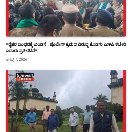
*ರೈತರ ಬಂಧನಕ್ಕೆ ಖಂಡನೆ : ಪೊಲೀಸ್ ಕ್ರಮದ ವಿರುದ್ಧ ಕೊಡಗು ಎಸ್‍ಪಿ ಕಚೇರಿ
ಎದುರು ಪ್ರತಿಭಟನೆ*
ಆಗಷ್ಟ್ 7, 2026