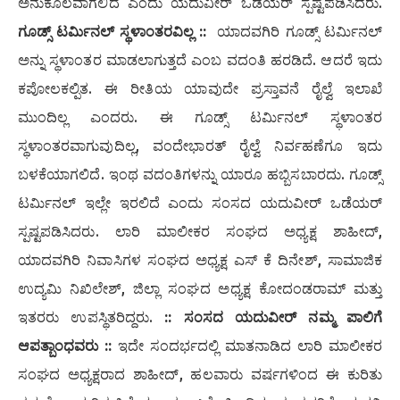
ಅನುಕೂಲವಾಗಲಿದೆ ಎಂದು ಯದುವೀರ್‌ ಒಡೆಯರ್‌ ಸ್ಪಷ್ಟಪಡಿಸಿದರು.
ಗೂಡ್ಸ್‌ ಟರ್ಮಿನಲ್‌ ಸ್ಥಳಾಂತರವಿಲ್ಲ ::
ಯಾದವಗಿರಿ ಗೂಡ್ಸ್‌ ಟರ್ಮಿನಲ್‌
ಅನ್ನು ಸ್ಥಳಾಂತರ ಮಾಡಲಾಗುತ್ತದೆ ಎಂಬ ವದಂತಿ ಹರಡಿದೆ. ಆದರೆ ಇದು
ಕಪೋಲಕಲ್ಪಿತ. ಈ ರೀತಿಯ ಯಾವುದೇ ಪ್ರಸ್ತಾವನೆ ರೈಲ್ವೆ ಇಲಾಖೆ
ಮುಂದಿಲ್ಲ ಎಂದರು. ಈ ಗೂಡ್ಸ್‌ ಟರ್ಮಿನಲ್‌ ಸ್ಥಳಾಂತರ
ಸ್ಥಳಾಂತರವಾಗುವುದಿಲ್ಲ, ವಂದೇಭಾರತ್‌ ರೈಲ್ವೆ ನಿರ್ವಹಣೆಗೂ ಇದು
ಬಳಕೆಯಾಗಲಿದೆ. ಇಂಥ ವದಂತಿಗಳನ್ನು ಯಾರೂ ಹಬ್ಬಿಸಬಾರದು. ಗೂಡ್ಸ್‌
ಟರ್ಮಿನಲ್‌ ಇಲ್ಲೇ ಇರಲಿದೆ ಎಂದು ಸಂಸದ ಯದುವೀರ್‌ ಒಡೆಯರ್‌
ಸ್ಪಷ್ಟಪಡಿಸಿದರು. ಲಾರಿ ಮಾಲೀಕರ ಸಂಘದ ಅಧ್ಯಕ್ಷ ಶಾಹೀದ್‌,
ಯಾದವಗಿರಿ ನಿವಾಸಿಗಳ ಸಂಘದ ಅಧ್ಯಕ್ಷ ಎಸ್ ಕೆ ದಿನೇಶ್, ಸಾಮಾಜಿಕ
ಉದ್ಯಮಿ ನಿಖಿಲೇಶ್, ಜಿಲ್ಲಾ ಸಂಘದ ಅಧ್ಯಕ್ಷ ಕೋದಂಡರಾಮ್ ಮತ್ತು
ಇತರರು ಉಪಸ್ಥಿತರಿದ್ದರು.
:: ಸಂಸದ ಯದುವೀರ್‌ ನಮ್ಮ ಪಾಲಿಗೆ
ಆಪತ್ಬಾಂಧವರು ::
ಇದೇ ಸಂದರ್ಭದಲ್ಲಿ ಮಾತನಾಡಿದ ಲಾರಿ ಮಾಲೀಕರ
ಸಂಘದ ಅಧ್ಯಕ್ಷರಾದ ಶಾಹೀದ್‌, ಹಲವಾರು ವರ್ಷಗಳಿಂದ ಈ ಕುರಿತು