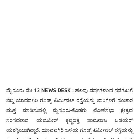
ಮೈಸೂರು ಮೇ 13
NEWS DESK :
ಹಲವು ವರ್ಷಗಳಿಂದ ನನೆಗುದಿಗೆ
ಬಿದ್ದಿ ಯಾದವಗಿರಿ ಗೂಡ್ಸ್‌ ಟರ್ಮಿನಲ್‌ ರಸ್ತೆಯನ್ನು ಲಾರಿಗೆಳಿಗೆ ಸಂಚಾರ
ಮುಕ್ತ ಮಾಡಿಸುವಲ್ಲಿ ಮೈಸೂರು-ಕೊಡಗು ಲೋಕಸಭಾ ಕ್ಷೇತ್ರದ
ಸಂಸದರಾದ ಯದುವೀರ್‌ ಕೃಷ್ಣದತ್ತ ಚಾಮರಾಜ ಒಡೆಯರ್‌
ಯಶಸ್ವಿಯಾಗಿದ್ದಾರೆ. ಯಾದವಗಿರಿ ಬಳಿಯ ಗೂಡ್ಸ್‌ ಟರ್ಮಿನಲ್‌ ರಸ್ತೆಯನ್ನು