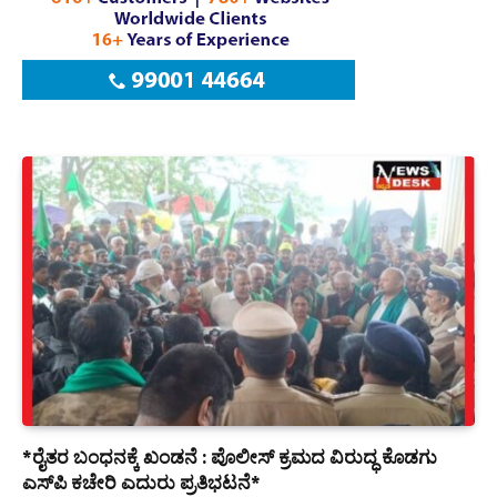
*ರೈತರ ಬಂಧನಕ್ಕೆ ಖಂಡನೆ : ಪೊಲೀಸ್ ಕ್ರಮದ ವಿರುದ್ಧ ಕೊಡಗು
ಎಸ್‍ಪಿ ಕಚೇರಿ ಎದುರು ಪ್ರತಿಭಟನೆ*