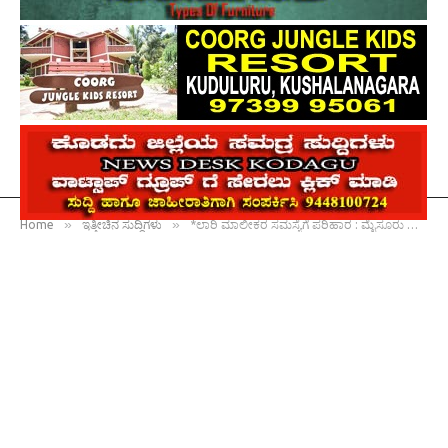
»
»
Home
ಇತ್ತೀಚಿನ ಸುದ್ದಿಗಳು
*ಲಾರಿ ಮಾಲೀಕರ ಸಮಸ್ಯೆಗೆ ಪರಿಹಾರ : ಮೈಸೂರು ನ್ಯೂ ಗೂಡ್ಸ್‌ ಟರ್ಮಿನಲ್‌ ರಸ್ತೆ ಸಂಚಾರಕ್ಕೆ ಮುಕ್ತಗೊಳಿಸಿದ ಸಂಸದ ಯದುವೀರ್‌ ಒಡೆಯರ್‌*