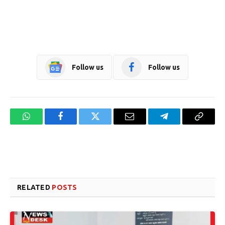
Follow us
Follow us
WhatsApp
Facebook
Twitter
Email
Telegram
Copy
Link
Website design development company services in Mangalore
Forex Trading Teacher in India
RELATED
POSTS