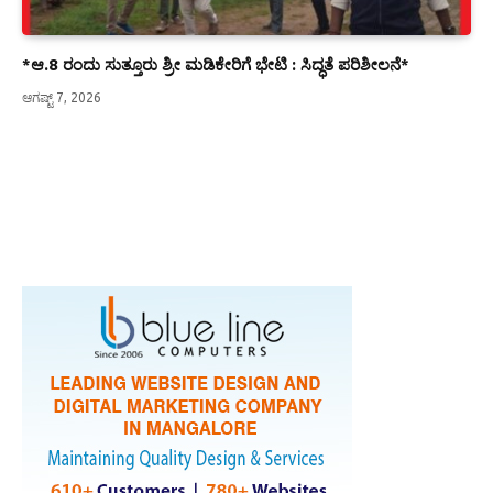
*ಆ.8 ರಂದು ಸುತ್ತೂರು ಶ್ರೀ ಮಡಿಕೇರಿಗೆ ಭೇಟಿ : ಸಿದ್ಧತೆ ಪರಿಶೀಲನೆ*
ಆಗಷ್ಟ್ 7, 2026