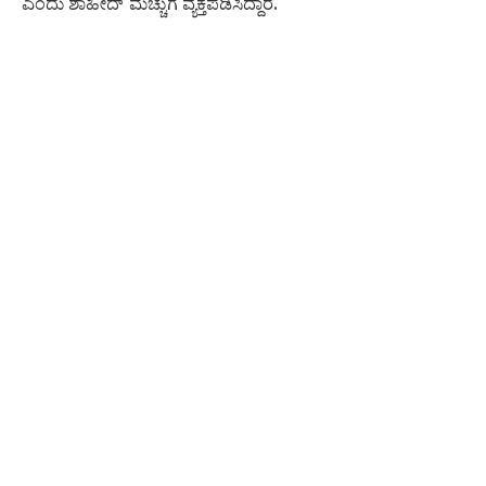
ಎಂದು ಶಾಹೀದ್‌ ಮೆಚ್ಚುಗೆ ವ್ಯಕ್ತಪಡಿಸಿದ್ದಾರೆ.