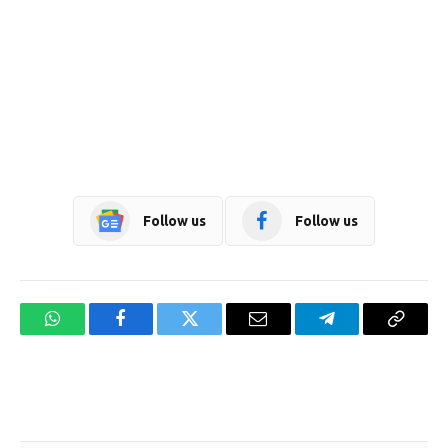
Follow us
Follow us
WhatsApp
Facebook
Twitter
Email
Telegram
Copy
Link
Website design development company services in Mangalore
Forex Trading Teacher in India