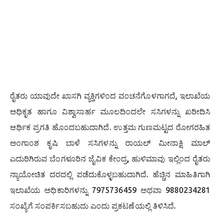
​ರೈತರು ಯಾವುದೇ ಖಾಸಗಿ ವ್ಯಕ್ತಿಗಳಿಂದ ವಂಚನೆಗೊಳಗಾಗದೆ, ಇಲಾಖೆಯ
ಅಧಿಕೃತ ಹಾಗೂ ವಿಶ್ವಾಸಾರ್ಹ ಮೂಲದಿಂದಲೇ ಸಸಿಗಳನ್ನು ಖರೀದಿಸಿ
ಆರ್ಥಿಕ ಪ್ರಗತಿ ಹೊಂದಬಹುದಾಗಿದೆ. ಉತ್ತಮ ಗುಣಮಟ್ಟದ ರೋಗರಹಿತ
ಅಂಗಾಂಶ ಕೃಷಿ ಬಾಳೆ ಸಸಿಗಳನ್ನು ರಾಯಲ್ ಮೀನಾಕ್ಷಿ ಮಾಲ್
ಎದುರಿಗಿರುವ ಬೆಂಗಳೂರಿನ ಜೈವಿಕ ಕೇಂದ್ರ, ಹುಳಿಮಾವು ಇಲ್ಲಿಂದ ರೈತರು
ನ್ಯಾಯೋಚಿತ ದರದಲ್ಲಿ ಪಡೆದುಕೊಳ್ಳಬಹುದಾಗಿದೆ. ಹೆಚ್ಚಿನ ಮಾಹಿತಿಗಾಗಿ
ಇಲಾಖೆಯ ಅಧಿಕಾರಿಗಳನ್ನು 7975736459 ಅಥವಾ 9880234281
ಸಂಖ್ಯೆಗೆ ಸಂಪರ್ಕಿಸಬಹುದು ಎಂದು ಪ್ರಕಟಣೆಯಲ್ಲಿ ತಿಳಿಸಿದೆ.