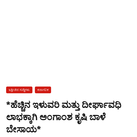
ಇತ್ತೀಚಿನ ಸುದ್ದಿಗಳು
ಕರ್ನಾಟಕ
*ಹೆಚ್ಚಿನ ಇಳುವರಿ ಮತ್ತು ದೀರ್ಘಾವಧಿ
ಲಾಭಕ್ಕಾಗಿ ಅಂಗಾಂಶ ಕೃಷಿ ಬಾಳೆ
ಬೇಸಾಯ*