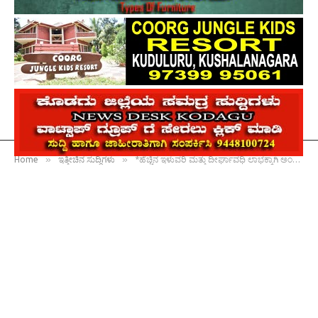
»
»
Home
ಇತ್ತೀಚಿನ ಸುದ್ದಿಗಳು
*ಹೆಚ್ಚಿನ ಇಳುವರಿ ಮತ್ತು ದೀರ್ಘಾವಧಿ ಲಾಭಕ್ಕಾಗಿ ಅಂಗಾಂಶ ಕೃಷಿ ಬಾಳೆ ಬೇಸಾಯ*