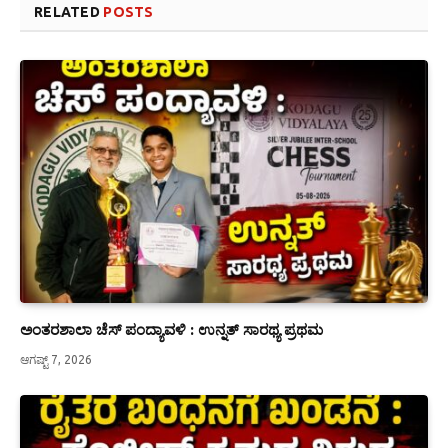
RELATED
POSTS
ಅಂತರಶಾಲಾ ಚೆಸ್ ಪಂದ್ಯಾವಳಿ : ಉನ್ನತ್ ಸಾರಥ್ಯ ಪ್ರಥಮ
ಆಗಷ್ಟ್ 7, 2026