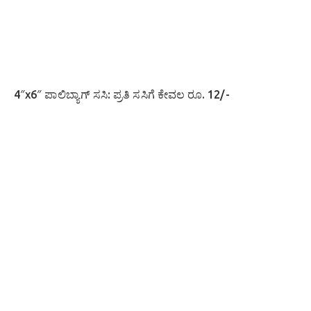
​4″x6″ ಪಾಲಿಬ್ಯಾಗ್ ಸಸಿ: ಪ್ರತಿ ಸಸಿಗೆ ಕೇವಲ ರೂ. 12/-