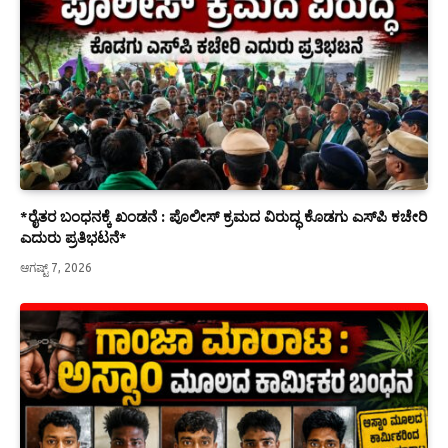
*ರೈತರ ಬಂಧನಕ್ಕೆ ಖಂಡನೆ : ಪೊಲೀಸ್ ಕ್ರಮದ ವಿರುದ್ಧ ಕೊಡಗು ಎಸ್‍ಪಿ ಕಚೇರಿ
ಎದುರು ಪ್ರತಿಭಟನೆ*
ಆಗಷ್ಟ್ 7, 2026