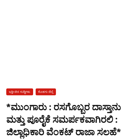
ಇತ್ತೀಚಿನ ಸುದ್ದಿಗಳು
ಕೊಡಗು ಜಿಲ್ಲೆ
*ಮುಂಗಾರು : ರಸಗೊಬ್ಬರ ದಾಸ್ತಾನು
ಮತ್ತು ಪೂರೈಕೆ ಸಮರ್ಪಕವಾಗಿರಲಿ :
ಜಿಲ್ಲಾಧಿಕಾರಿ ವೆಂಕಟ್ ರಾಜಾ ಸಲಹೆ*