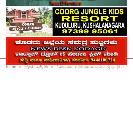
»
»
Home
ಇತ್ತೀಚಿನ ಸುದ್ದಿಗಳು
*ಮುಂಗಾರು : ರಸಗೊಬ್ಬರ ದಾಸ್ತಾನು ಮತ್ತು ಪೂರೈಕೆ ಸಮರ್ಪಕವಾಗಿರಲಿ : ಜಿಲ್ಲಾಧಿಕಾರಿ ವೆಂಕಟ್ ರಾಜಾ ಸಲಹೆ*