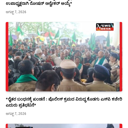
ಉಪಾಧ್ಯಕ್ಷರಾಗಿ ರೋಷನ್ ಅನ್ವೇಕರ್ ಆಯ್ಕೆ*
ಆಗಷ್ಟ್ 7, 2026
*ರೈತರ ಬಂಧನಕ್ಕೆ ಖಂಡನೆ : ಪೊಲೀಸ್ ಕ್ರಮದ ವಿರುದ್ಧ ಕೊಡಗು ಎಸ್‍ಪಿ ಕಚೇರಿ
ಎದುರು ಪ್ರತಿಭಟನೆ*
ಆಗಷ್ಟ್ 7, 2026