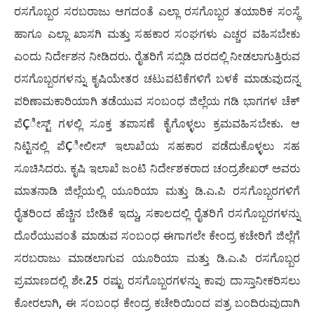
ರಸಗೊಬ್ಬರ ಸರಬರಾಜು ಆಗದಂತೆ ಎಲ್ಲಾ ರಸಗೊಬ್ಬರ ತಯಾರಿಕ ಸಂಸ್ಥೆ
ಹಾಗೂ ಎಲ್ಲಾ ಖಾಸಗಿ ಮತ್ತು ಸಹಕಾರ ಸಂಘಗಳು ಎಚ್ಚರ ವಹಿಸಬೇಕು
ಎಂದು ನಿರ್ದೇಶನ ನೀಡಿದರು. ರೈತರಿಗೆ ಸಬ್ಸಿಡಿ ದರದಲ್ಲಿ ನೀಡಲಾಗುತ್ತಿರುವ
ರಸಗೊಬ್ಬರಗಳನ್ನು ಕೃಷಿಯೇತರ ಚಟುವಟಿಕೆಗಳಿಗೆ ಬಳಕೆ ಮಾಡುವುದನ್ನ
ಪರಿಣಾಮಕಾರಿಯಾಗಿ ತಡೆಯುವ ಸಂಬಂಧ ಜಿಲ್ಲೆಯ ಗಡಿ ಭಾಗಗಳ ಚೆಕ್
ಪೆÇೀಸ್ಟ್ ಗಳಲ್ಲಿ ಸೂಕ್ತ ತಪಾಸಣೆ ಕೈಗೊಳ್ಳಲು ಕ್ರಮವಹಿಸಬೇಕು. ಆ
ನಿಟ್ಟಿನಲ್ಲಿ ಪೆÇೀಲೀಸ್ ಇಲಾಖೆಯ ಸಹಕಾರ ಪಡೆದುಕೊಳ್ಳಲು ಸಹ
ಸೂಚಿಸಿದರು. ಕೃಷಿ ಇಲಾಖೆ ಜಂಟಿ ನಿರ್ದೇಶಕರಾದ ಚಂದ್ರಶೇಖರ್ ಅವರು
ಮಾತನಾಡಿ ಜಿಲ್ಲೆಯಲ್ಲಿ ಯೂರಿಯಾ ಮತ್ತು ಡಿ.ಎ.ಪಿ ರಸಗೊಬ್ಬರಗಳಿಗೆ
ರೈತರಿಂದ ಹೆಚ್ಚಿನ ಬೇಡಿಕೆ ಇದ್ದು, ಸಕಾಲದಲ್ಲಿ ರೈತರಿಗೆ ರಸಗೊಬ್ಬರಗಳನ್ನು
ದೊರೆಯುವಂತೆ ಮಾಡುವ ಸಂಬಂಧ ಈಗಾಗಲೇ ಕೇಂದ್ರ ಕಚೇರಿಗೆ ಜಿಲ್ಲೆಗೆ
ಸರಬರಾಜು ಮಾಡಲಾಗುವ ಯೂರಿಯಾ ಮತ್ತು ಡಿ.ಎ.ಪಿ ರಸಗೊಬ್ಬರ
ಪ್ರಮಾಣದಲ್ಲಿ ಶೇ.25 ರಷ್ಟು ರಸಗೊಬ್ಬರಗಳನ್ನು ಕಾಪು ದಾಸ್ತಾನೀಕರಿಸಲು
ಕೋರಲಾಗಿ, ಈ ಸಂಬಂಧ ಕೇಂದ್ರ ಕಚೇರಿಯಿಂದ ಪತ್ರ ಬಂದಿರುವುದಾಗಿ