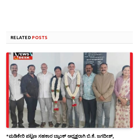
Link
Website design development company services in Mangalore
Forex Trading Teacher in India
RELATED
POSTS
*ಮಡಿಕೇರಿ ಪಟ್ಟಣ ಸಹಕಾರ ಬ್ಯಾಂಕ್ ಅಧ್ಯಕ್ಷರಾಗಿ ಬಿ.ಕೆ. ಜಗದೀಶ್,