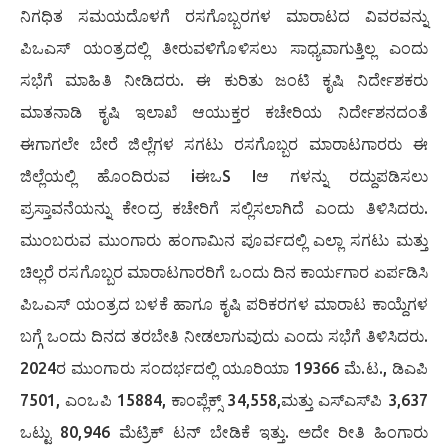
ನಿಗಧಿತ ಸಮಯದೊಳಗೆ ರಸಗೊಬ್ಬರಗಳ ಮಾರಾಟದ ವಿವರವನ್ನು
ಪಿಒಎಸ್ ಯಂತ್ರದಲ್ಲಿ ತೀರುವಳಿಗೊಳಿಸಲು ಸಾಧ್ಯವಾಗುತ್ತಿಲ್ಲ ಎಂದು
ಸಭೆಗೆ ಮಾಹಿತಿ ನೀಡಿದರು. ಈ ಕುರಿತು ಜಂಟಿ ಕೃಷಿ ನಿರ್ದೇಶಕರು
ಮಾತನಾಡಿ ಕೃಷಿ ಇಲಾಖೆ ಆಯುಕ್ತರ ಕಚೇರಿಯ ನಿರ್ದೇಶನದಂತೆ
ಈಗಾಗಲೇ ಬೇರೆ ಜಿಲ್ಲೆಗಳ ಸಗಟು ರಸಗೊಬ್ಬರ ಮಾರಾಟಗಾರರು ಈ
ಜಿಲ್ಲೆಯಲ್ಲಿ ಹೊಂದಿರುವ iಈಒS Iಆ ಗಳನ್ನು ರದ್ದುಪಡಿಸಲು
ಪ್ರಸ್ತಾವನೆಯನ್ನು ಕೇಂದ್ರ ಕಚೇರಿಗೆ ಸಲ್ಲಿಸಲಾಗಿದೆ ಎಂದು ತಿಳಿಸಿದರು.
ಮುಂಬರುವ ಮುಂಗಾರು ಹಂಗಾಮಿನ ಪೂರ್ವದಲ್ಲಿ ಎಲ್ಲಾ ಸಗಟು ಮತ್ತು
ಚಿಲ್ಲರೆ ರಸಗೊಬ್ಬರ ಮಾರಾಟಗಾರರಿಗೆ ಒಂದು ದಿನ ಕಾರ್ಯಗಾರ ಏರ್ಪಡಿಸಿ
ಪಿಒಎಸ್ ಯಂತ್ರದ ಬಳಕೆ ಹಾಗೂ ಕೃಷಿ ಪರಿಕರಗಳ ಮಾರಾಟ ಕಾಯ್ದೆಗಳ
ಬಗ್ಗೆ ಒಂದು ದಿನದ ತರಬೇತಿ ನೀಡಲಾಗುವುದು ಎಂದು ಸಭೆಗೆ ತಿಳಿಸಿದರು.
2024ರ ಮುಂಗಾರು ಸಂದರ್ಭದಲ್ಲಿ ಯೂರಿಯಾ 19366 ಮೆ.ಟ., ಡಿಎಪಿ
7501, ಎಂಒಪಿ 15884, ಕಾಂಪ್ಲೆಕ್ಸ್ 34,558,ಮತ್ತು ಎಸ್‍ಎಸ್‍ಪಿ 3,637
ಒಟ್ಟು 80,946 ಮೆಟ್ರಿಕ್ ಟನ್ ಬೇಡಿಕೆ ಇತ್ತು. ಅದೇ ರೀತಿ ಹಿಂಗಾರು