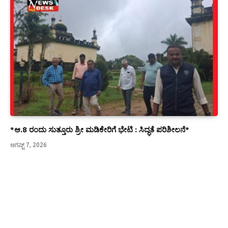
*ಆ.8 ರಂದು ಸುತ್ತೂರು ಶ್ರೀ ಮಡಿಕೇರಿಗೆ ಭೇಟಿ : ಸಿದ್ಧತೆ ಪರಿಶೀಲನೆ*
ಆಗಷ್ಟ್ 7, 2026