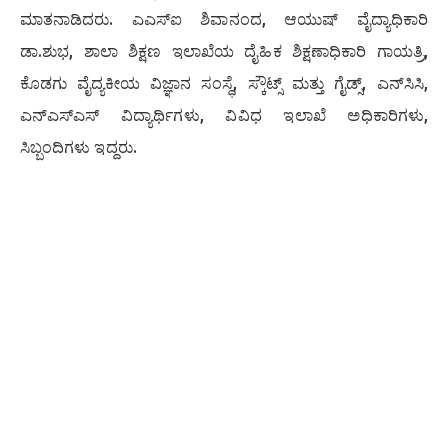
ಮಾತನಾಡಿದರು. ಎಎಸ್‍ಐ ಶಿವಾನಂದ, ಆಯುಷ್ ವೈದ್ಯಾಧಿಕಾರಿ
ಡಾ.ಶುಭ, ಶಾಲಾ ಶಿಕ್ಷಣ ಇಲಾಖೆಯ ದೈಹಿಕ ಶಿಕ್ಷಣಾಧಿಕಾರಿ ಗಾಯತ್ರಿ,
ಕೊಡಗು ವೈದ್ಯಕೀಯ ವಿಜ್ಞಾನ ಸಂಸ್ಥೆ, ಸ್ಕೌಟ್ಸ್ ಮತ್ತು ಗೈಡ್ಸ್, ಎನ್‍ಸಿಸಿ,
ಎನ್‍ಎಸ್‍ಎಸ್ ವಿದ್ಯಾರ್ಥಿಗಳು, ವಿವಿಧ ಇಲಾಖೆ ಅಧಿಕಾರಿಗಳು,
ಸಿಬ್ಬಂದಿಗಳು ಇದ್ದರು.