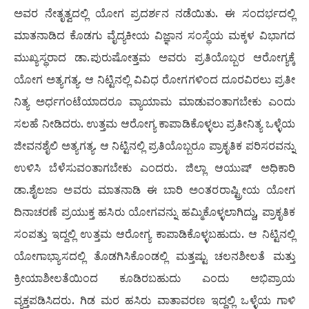
ಅವರ ನೇತೃತ್ವದಲ್ಲಿ ಯೋಗ ಪ್ರದರ್ಶನ ನಡೆಯಿತು. ಈ ಸಂದರ್ಭದಲ್ಲಿ
ಮಾತನಾಡಿದ ಕೊಡಗು ವೈದ್ಯಕೀಯ ವಿಜ್ಞಾನ ಸಂಸ್ಥೆಯ ಮಕ್ಕಳ ವಿಭಾಗದ
ಮುಖ್ಯಸ್ಥರಾದ ಡಾ.ಪುರುಷೋತ್ತಮ ಅವರು ಪ್ರತಿಯೊಬ್ಬರ ಆರೋಗ್ಯಕ್ಕೆ
ಯೋಗ ಅತ್ಯಗತ್ಯ. ಆ ನಿಟ್ಟಿನಲ್ಲಿ ವಿವಿಧ ರೋಗಗಳಿಂದ ದೂರವಿರಲು ಪ್ರತೀ
ನಿತ್ಯ ಅರ್ಧಗಂಟೆಯಾದರೂ ವ್ಯಾಯಾಮ ಮಾಡುವಂತಾಗಬೇಕು ಎಂದು
ಸಲಹೆ ನೀಡಿದರು. ಉತ್ತಮ ಆರೋಗ್ಯ ಕಾಪಾಡಿಕೊಳ್ಳಲು ಪ್ರತೀನಿತ್ಯ ಒಳ್ಳೆಯ
ಜೀವನಶೈಲಿ ಅತ್ಯಗತ್ಯ. ಆ ನಿಟ್ಟಿನಲ್ಲಿ ಪ್ರತಿಯೊಬ್ಬರೂ ಪ್ರಾಕೃತಿಕ ಪರಿಸರವನ್ನು
ಉಳಿಸಿ ಬೆಳೆಸುವಂತಾಗಬೇಕು ಎಂದರು. ಜಿಲ್ಲಾ ಆಯುಷ್ ಅಧಿಕಾರಿ
ಡಾ.ಶೈಲಜಾ ಅವರು ಮಾತನಾಡಿ ಈ ಬಾರಿ ಅಂತರರಾಷ್ಟ್ರೀಯ ಯೋಗ
ದಿನಾಚರಣೆ ಪ್ರಯುಕ್ತ ಹಸಿರು ಯೋಗವನ್ನು ಹಮ್ಮಿಕೊಳ್ಳಲಾಗಿದ್ದು, ಪ್ರಾಕೃತಿಕ
ಸಂಪತ್ತು ಇದ್ದಲ್ಲಿ ಉತ್ತಮ ಆರೋಗ್ಯ ಕಾಪಾಡಿಕೊಳ್ಳಬಹುದು. ಆ ನಿಟ್ಟಿನಲ್ಲಿ
ಯೋಗಾಭ್ಯಾಸದಲ್ಲಿ ತೊಡಗಿಸಿಕೊಂಡಲ್ಲಿ ಮತ್ತಷ್ಟು ಚಲನಶೀಲತೆ ಮತ್ತು
ಕ್ರೀಯಾಶೀಲತೆಯಿಂದ ಕೂಡಿರಬಹುದು ಎಂದು ಅಭಿಪ್ರಾಯ
ವ್ಯಕ್ತಪಡಿಸಿದರು. ಗಿಡ ಮರ ಹಸಿರು ವಾತಾವರಣ ಇದ್ದಲ್ಲಿ ಒಳ್ಳೆಯ ಗಾಳಿ