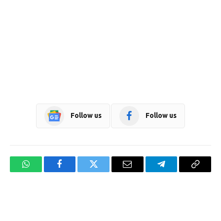
Follow us
Follow us
WhatsApp
Facebook
Twitter
Email
Telegram
Copy
Link
Website design development company services in Mangalore
Forex Trading Teacher in India