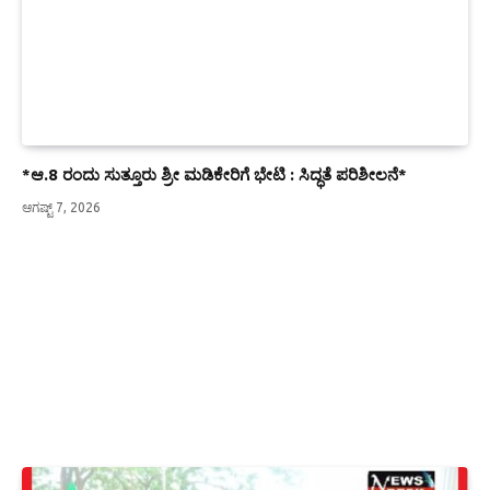
*ಆ.8 ರಂದು ಸುತ್ತೂರು ಶ್ರೀ ಮಡಿಕೇರಿಗೆ ಭೇಟಿ : ಸಿದ್ಧತೆ ಪರಿಶೀಲನೆ*
ಆಗಷ್ಟ್ 7, 2026