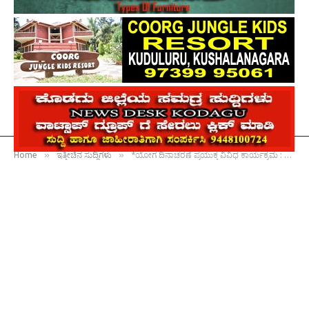
»
»
Home
ಇತ್ತೀಚಿನ ಸುದ್ದಿಗಳು
*ಯೋಗ ದಿನಾಚರಣೆ ಪ್ರಯುಕ್ತ ವಿವಿಧ ಕಾರ್ಯಕ್ರಮ : ಯೋಗದ ಮಹತ್ವ ಕುರಿತು ‘ಜಾಗೃತಿ ಜಾಥ ಹಾಗೂ ಯೋಗ ಪ್ರದರ್ಶನ’*