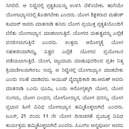
ಸಿಗಲಿದೆ. ಆ ನಿಟ್ಟಿನಲ್ಲಿ ಪ್ರಕೃತಿಯನ್ನು ಉಳಿಸಿ ಬೆಳೆಸಬೇಕು. ಹಾಗೆಯೇ
ಯೋಗಾಭ್ಯಾಸದಲ್ಲಿ ತೊಡಗಬೇಕು ಎಂದರು. ಯೋಗ ಶಿಕ್ಷಕರಾದ ಮಹೇಶ್
ಕುಮಾರ್ ಅವರು ಮಾತನಾಡಿ ಹಸಿರು ಯೋಗ ಪ್ರಯುಕ್ತ ಪ್ರಕೃತಿಯೊಂದಿಗೆ
ಬೆರೆತು ಯೋಗಾಭ್ಯಾಸ ಮಾಡಲಾಗುತ್ತಿದೆ. ಯೋಗದ ಮಹತ್ವವನ್ನು ಎಲ್ಲೆಡೆ
ಪಸರಿಸಲಾಗುತ್ತಿದೆ ಎಂದರು. ಉತ್ತಮ ಆರೋಗ್ಯಕ್ಕೆ ಯೋಗ
ಸಹಕಾರಿಯಾಗಿದ್ದು, ವಿಶ್ವದ ಎಲ್ಲೆಡೆ ಯೋಗದ ಪ್ರಯೋಜನ
ಪಡೆಯಲಾಗುತ್ತಿದೆ. ಯೋಗ, ವ್ಯಾಯಾಮ ಮಾಡುವುದರಿಂದ ಪ್ರತೀ ನಿತ್ಯ
ಕ್ರಿಯಾಶೀಲವಾಗಿರಲು ಸಾಧ್ಯ. ಆ ನಿಟ್ಟಿನಲ್ಲಿ ಯೋಗಾಭ್ಯಾಸ ಮಾಡಬೇಕು
ಎಂದು ಸಲಹೆ ಮಾಡಿದರು. ಆಯುಷ್ ವೈದ್ಯಾಧಿಕಾರಿ ಡಾ.ಅರುಣ್ ಅವರು
ಮಾತನಾಡಿ ಒಂದು ಭೂಮಿ, ಒಂದು ಆರೋಗ್ಯಕ್ಕಾಗಿ ಯೋಗ, ಯೋಗ
ಸಂಗಮ, ಯೋಗ ಬಂಧನ, ಯೋಗೋದ್ಯಾನ, ಯೋಗ ಧನಸ್ಸು, ಯೋಗ
ಪ್ರಭಾವ ಹೀಗೆ ವಿವಿಧ ಯೋಗಾಭ್ಯಾಸ ಹಮ್ಮಿಕೊಳ್ಳಲಾಗಿದೆ ಎಂದರು.
ಜೂನ್, 21 ರಂದು 11 ನೇ ಯೋಗ ದಿನಾಚರಣೆ ಪ್ರಯುಕ್ತ ವಿವಿಧ
ಕಾರ್ಯಕ್ರಮ ಹಮ್ಮಿಕೊಳ್ಳಲಾಗಿದೆ ಎಂದರು. ಪಿಎಸ್‍ಐ ಅನ್ನಪೂರ್ಣ ಅವರು