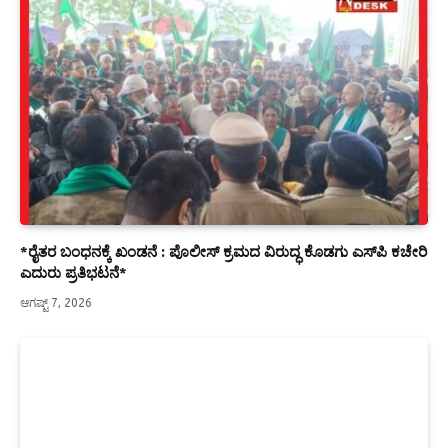
*ರೈತರ ಬಂಧನಕ್ಕೆ ಖಂಡನೆ : ಪೊಲೀಸ್ ಕ್ರಮದ ವಿರುದ್ಧ ಕೊಡಗು ಎಸ್‍ಪಿ ಕಚೇರಿ
ಎದುರು ಪ್ರತಿಭಟನೆ*
ಆಗಷ್ಟ್ 7, 2026