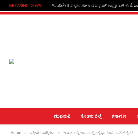
BREAKING NEWS
*ಮಡಿಕೇರಿ ಪಟ್ಟಣ ಸಹಕಾರ ಬ್ಯಾಂಕ್ ಅಧ್ಯಕ್ಷರಾಗಿ ಬಿ.ಕೆ.
ಮುಖಪುಟ
ಕೊಡಗು ಜಿಲ್ಲೆ
ಕರ್ನಾಟಕ
»
»
Home
ಇತ್ತೀಚಿನ ಸುದ್ದಿಗಳು
*ಅಂತರಾಷ್ಟ್ರೀಯ ಮಟ್ಟದಲ್ಲಿ ಭಾರತದ ಘನತೆ ಹೆಚ್ಚಿದೆ*