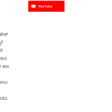
YouTube
ಗಣೇಶ್
ಗೆ
ದೆ
ಾಕುವ
ೆಗಳ ಹಣ
ಗಳಿಗೂ
ಿಜೆಪಿ