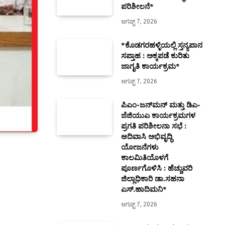
ಪರಿಶೀಲನೆ*
ಆಗಷ್ಟ್ 7, 2026
*ಕೊಡಗರಹಳ್ಳಿಯಲ್ಲಿ ಸ್ತನ್ಯಪಾನ
ಸಪ್ತಾಹ : ಅಕ್ಕಪಡೆ ಕುರಿತು
ಜಾಗೃತಿ ಕಾರ್ಯಕ್ರಮ*
ಆಗಷ್ಟ್ 7, 2026
ಪಿಎಂ-ಜನ್‍ಮನ್ ಮತ್ತು ಡಿಎ-
ಜೆಜಿಯುಎ ಕಾರ್ಯಕ್ರಮಗಳ
ಪ್ರಗತಿ ಪರಿಶೀಲನಾ ಸಭೆ :
ಆದಿವಾಸಿ ಅಭಿವೃದ್ಧಿ
ಯೋಜನೆಗಳು
ಕಾಲಮಿತಿಯೊಳಗೆ
ಪೂರ್ಣಗೊಳಿಸಿ : ಹೆಚ್ಚುವರಿ
ಜಿಲ್ಲಾಧಿಕಾರಿ ಡಾ.ಸಹನಾ
ಎಸ್.ಹಾದಿಮನಿ*
ಆಗಷ್ಟ್ 7, 2026