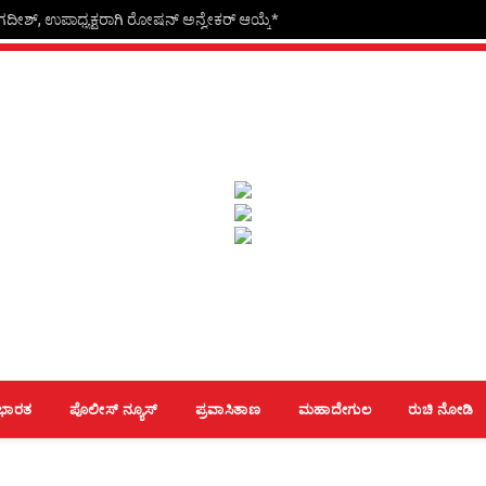
 ಜಗದೀಶ್, ಉಪಾಧ್ಯಕ್ಷರಾಗಿ ರೋಷನ್ ಅನ್ವೇಕರ್ ಆಯ್ಕೆ*
ಭಾರತ
ಪೊಲೀಸ್ ನ್ಯೂಸ್
ಪ್ರವಾಸಿತಾಣ
ಮಹಾದೇಗುಲ
ರುಚಿ ನೋಡಿ