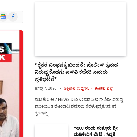
Google
Facebook
News
*ರೈತರ ಬಂಧನಕ್ಕೆ ಖಂಡನೆ : ಪೊಲೀಸ್ ಕ್ರಮದ
ವಿರುದ್ಧ ಕೊಡಗು ಎಸ್‍ಪಿ ಕಚೇರಿ ಎದುರು
ಪ್ರತಿಭಟನೆ*
ಆಗಷ್ಟ್ 7, 2026
ಇತ್ತೀಚಿನ ಸುದ್ದಿಗಳು
ಕೊಡಗು ಜಿಲ್ಲೆ
ಮಡಿಕೇರಿ ಆ.7 NEWS DESK : ಬಿಡದಿ ಟೌನ್ ಶಿಪ್ ವಿರುದ್ಧ
ಶಾಂತಿಯುತ ಹೋರಾಟ ನಡೆಸಲು ತೆರಳುತ್ತಿದ್ದ ಕೊಡಗಿನ
ರೈತರನ್ನು…
*ಆ.8 ರಂದು ಸುತ್ತೂರು ಶ್ರೀ
ಮಡಿಕೇರಿಗೆ ಭೇಟಿ : ಸಿದ್ಧತೆ