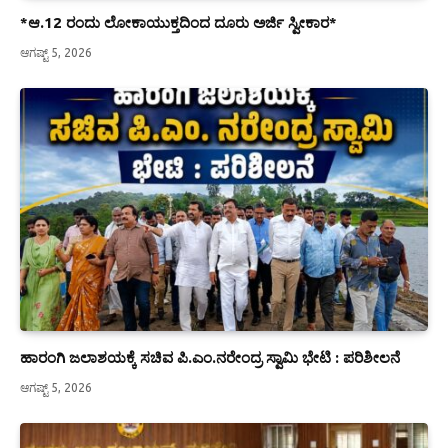
*ಆ.12 ರಂದು ಲೋಕಾಯುಕ್ತದಿಂದ ದೂರು ಅರ್ಜಿ ಸ್ವೀಕಾರ*
ಆಗಷ್ಟ್ 5, 2026
ಹಾರಂಗಿ ಜಲಾಶಯಕ್ಕೆ ಸಚಿವ ಪಿ.ಎಂ.ನರೇಂದ್ರ ಸ್ವಾಮಿ ಭೇಟಿ : ಪರಿಶೀಲನೆ
ಆಗಷ್ಟ್ 5, 2026