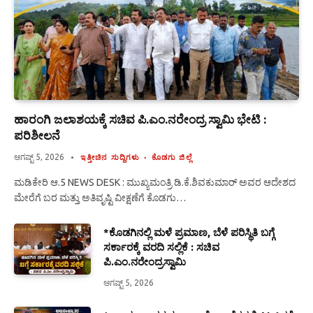
ಹಾರಂಗಿ ಜಲಾಶಯಕ್ಕೆ ಸಚಿವ ಪಿ.ಎಂ.ನರೇಂದ್ರ ಸ್ವಾಮಿ ಭೇಟಿ :
ಪರಿಶೀಲನೆ
ಆಗಷ್ಟ್ 5, 2026
ಇತ್ತೀಚಿನ ಸುದ್ದಿಗಳು
ಕೊಡಗು ಜಿಲ್ಲೆ
ಮಡಿಕೇರಿ ಆ.5 NEWS DESK : ಮುಖ್ಯಮಂತ್ರಿ ಡಿ.ಕೆ.ಶಿವಕುಮಾರ್ ಅವರ ಆದೇಶದ
ಮೇರೆಗೆ ಬರ ಮತ್ತು ಅತಿವೃಷ್ಟಿ ವೀಕ್ಷಣೆಗೆ ಕೊಡಗು…
*ಕೊಡಗಿನಲ್ಲಿ ಮಳೆ ಪ್ರಮಾಣ, ಬೆಳೆ ಪರಿಸ್ಥಿತಿ ಬಗ್ಗೆ
ಸರ್ಕಾರಕ್ಕೆ ವರದಿ ಸಲ್ಲಿಕೆ : ಸಚಿವ
ಪಿ.ಎಂ.ನರೇಂದ್ರಸ್ವಾಮಿ
ಆಗಷ್ಟ್ 5, 2026