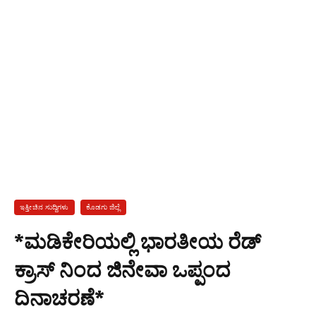
ಇತ್ತೀಚಿನ ಸುದ್ದಿಗಳು
ಕೊಡಗು ಜಿಲ್ಲೆ
*ಮಡಿಕೇರಿಯಲ್ಲಿ ಭಾರತೀಯ ರೆಡ್
ಕ್ರಾಸ್ ನಿಂದ ಜಿನೇವಾ ಒಪ್ಪಂದ
ದಿನಾಚರಣೆ*