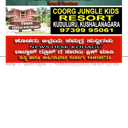
»
»
Home
ಇತ್ತೀಚಿನ ಸುದ್ದಿಗಳು
*ಮಡಿಕೇರಿಯಲ್ಲಿ ಭಾರತೀಯ ರೆಡ್ ಕ್ರಾಸ್ ನಿಂದ ಜಿನೇವಾ ಒಪ್ಪಂದ ದಿನಾಚರಣೆ*