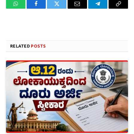
WhatsApp
Facebook
Twitter
Email
Telegram
Copy
Link
Website design development company services in Mangalore
Forex Trading Teacher in India
RELATED
POSTS