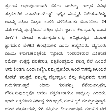
ಪ್ರಪಂಚ ಅರ್ಥಪೂರ್ಣವಾಗಿ ಬೆಳೆದು ಬಂದಿದ್ದು, ರಾಜ್ಯದ ವಿವಿಧ
ಪತ್ರಕರ್ತರಿಗೆ ಮಾದರಿಯಾಗಿದ್ದಾರೆ. ಇಲ್ಲಿನ ಸಂಸ್ಕೃತಿ ವಿಶೇಷವಾಗಿದ್ದು,
ಅದನ್ನು ಪತ್ರಿಕಾ ಮಿತ್ರರು ಉಳಿಸಿ ಬೆಳೆಸಿಕೊಂಡು ಹೋಗಬೇಕು. 24
ವರ್ಷಗಳನ್ನು ಪೂರೈಸಿರುವ ಪತ್ರಿಕಾ ಭವನ ಜ್ಞಾನದ ಕೇಂದ್ರವಾಗಿ, ಯುವ
ಪೀಳಿಗೆಗೆ ಬೇಕಾದ ಕಾರ್ಯಕ್ರಮಗಳನ್ನು ಹಮ್ಮಿಕೊಳ್ಳುವ ಮೂಲಕ
ಜ್ಞಾನವೆಂಬ ಬೆಳಕಿನ ಕೇಂದ್ರವಾಗಲಿ ಎಂದು ಹಾರೈಸಿದರು. ಮೈಸೂರು
ವಿಜಯ ಕರ್ನಾಟಕಪತ್ರಿಕೆಯ ಸ್ಥಾನೀಯ ಸಂಪಾದಕರಾದ ಐತಿಚಂಡ
ರಮೇಶ್ ಉತ್ತಪ್ಪ ಮಾತನಾಡಿ, ಪತ್ರಿಕೋದ್ಯಮದ ಪವಿತ್ರ ನೆಲೆ ಎಂದರೆ
ಅದು ಕೊಡಗು ಎಂದು ಬಣ್ಣಿಸಿ, ನಮ್ಮ ಪ್ರತಿಭೆಯ ಹಿಂದೆ ಸಾಕಷ್ಟು ಹಿರಿಯರ
ಕೊಡುಗೆ ಇರುತ್ತದೆ. ನಮ್ಮನ್ನು ಪ್ರೋತ್ಸಾಹಿಸಿ ಬೆನ್ನು ತಟ್ಟುವವರು ಕೂಡ
ಗುರುಗಳಾಗುತ್ತಾರೆ. ಯಾರು ಗುರುವನ್ನು ನೆನೆಯುದಿಲ್ಲವೊ,
ಗೌರವಿಸುವುದಿಲ್ಲವೊ ಅವರು ಪತ್ರಕರ್ತರಾಗಲು ಸಾಧ್ಯವಿಲ್ಲ ಎಂದರು.
ಇಂದು ಪತ್ರಕರ್ತರು ನಿರ್ದಿಷ್ಟ ಗುರಿ ಇಲ್ಲದೆ, ಗುರುವಿಲ್ಲದೆ ಮುನ್ನುಗುತ್ತಿದ್ದಾರೆ.
ಯುವ ಪತ್ರಕರ್ತರನ್ನು ಗುರಿ ತಪ್ಪಿಸುವ ಕೆಲಸವಾಗುತ್ತಿದೆ. ಗುರುವಿಗೆ ಬೆಲೆ