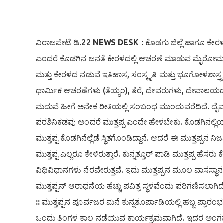
ವಿರಾಜಪೇಟೆ ಡಿ.22
NEWS DESK :
ಕೊಡಗು ಜಿಲ್ಲೆ ಹಾಗೂ ಕೇರ
ಎಂದರೆ ಕೊಡಗಿನ ಜನತೆ ಕೇರಳದಲ್ಲಿ ಆಚರಣೆ ಮಾಡುವ ಮೈರೋಮ
ಮತ್ತು ಕೇರಳದ ನಡುವೆ ಇತಿಹಾಸ, ಸಂಸ್ಕೃತಿ ಮತ್ತು ಭೂಗೋಳಶಾಸ
ಧಾರ್ಮಿಕ ಆಚರಣೆಗಳು (ತೆಯ್ಯಂ), ತೆರೆ, ದೇವರುಗಳು, ದೇವಾಲಯದ ವಾ
ಮದುವೆ ಹೀಗೆ ಅನೇಕ ರೀತಿಯಲ್ಲಿ ಸಂಬಂಧ ಮುಂದುವರೆದಿದೆ. ದೈವ ದ
ಪರಶಿನಿಕಡವು ಅಂದರೆ ಮುತ್ತಪ್ಪ ಎಂದೇ ಹೇಳಬೇಕು. ಕೊಡಗಿನಲ್ಲಿಯ
ಮುತ್ತಪ್ಪ ಕೊಡಗಿನೆಲ್ಲೆಡೆ ಸ್ಥಿತಗೊಂಡಿದ್ದಾನೆ. ಆದರೆ ಈ ಮುತ್ತಪ್ಪನ 
ಮುತ್ತಪ್ಪ ಎಲ್ಲರೂ ಕೇಳಿರುತ್ತಾರೆ. ಕುನ್ನತ್ತೂರ್ ಪಾಡಿ ಮುತ್ತಪ್ಪ ಹ
ವಿಧಿವಿಧಾನಗಳು ನೆರವೇರುತ್ತವೆ. ಇದು ಮುತ್ತಪ್ಪನ ಮೂಲ ವಾಸಸ್ಥಾನವೂ
ಮುತ್ತಪ್ಪನ್ ಆರಾಧನೆಯ ಹೆಚ್ಚು ಪವಿತ್ರ ಸ್ಥಳವೆಂದು ಪರಿಗಣಿಸಲಾಗ
::
ಮುತ್ತಪ್ಪನ ಪೂರ್ವಜರ ಮನೆ ಕುನ್ನತೂರ್ಪಾಡಿಯಲ್ಲಿ ಹಬ್ಬ ಪ್ರಾರ
ಒಂದು ತಿಂಗಳ ಕಾಲ ನಡೆಯುವ ಕಾರ್ಯಕ್ರಮವಾಗಿದೆ. ಇದರ ಅಂಗವಾಗಿ