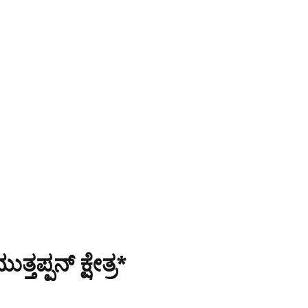
್ತಪ್ಪನ್ ಕ್ಷೇತ್ರ*