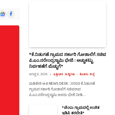
Google
Facebook
News
*ಕೆ.ನಿಡುಗಣೆ ಗ್ರಾಮದ ಸರ್ಕಾರಿ ಗೋಶಾಲೆಗೆ ಸಚಿವ
ಪಿ.ಎಂ.ನರೇಂದ್ರಸ್ವಾಮಿ ಭೇಟಿ : ಅಚ್ಚುಕಟ್ಟು
ನಿರ್ವಹಣೆಗೆ ಮೆಚ್ಚುಗೆ*
ಆಗಷ್ಟ್ 6, 2026
ಇತ್ತೀಚಿನ ಸುದ್ದಿಗಳು
ಕೊಡಗು ಜಿಲ್ಲೆ
ಮಡಿಕೇರಿ ಆ.6 NEWS DESK : ನಗರದ ಕೆ.ನಿಡುಗಣೆ
ಗ್ರಾಮದ ಸರ್ಕಾರಿ ಗೋಶಾಲೆಗೆ ಸಚಿವರಾದ
ಪಿ.ಎಂ.ನರೇಂದ್ರಸ್ವಾಮಿ ಅವರು ಭೇಟಿ ನೀಡಿ…
*ಚೆಂಬು ಗ್ರಾಮದಲ್ಲಿ ಉಚಿತ
ಇಡಿಪಿ ತರಬೇತಿ*