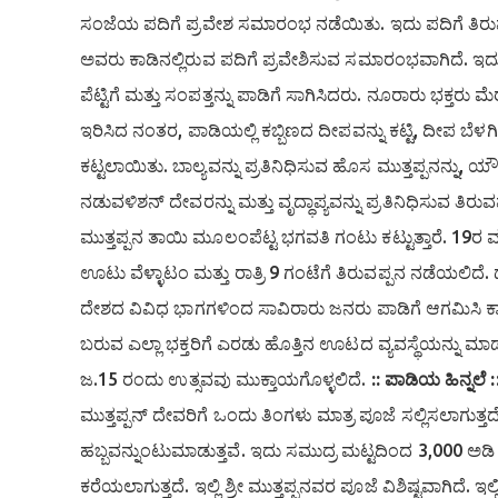
ಸಂಜೆಯ ಪದಿಗೆ ಪ್ರವೇಶ ಸಮಾರಂಭ ನಡೆಯಿತು. ಇದು ಪದಿಗೆ ತಿರುವಪ
ಅವರು ಕಾಡಿನಲ್ಲಿರುವ ಪದಿಗೆ ಪ್ರವೇಶಿಸುವ ಸಮಾರಂಭವಾಗಿದೆ. ಇದ
ಪೆಟ್ಟಿಗೆ ಮತ್ತು ಸಂಪತ್ತನ್ನು ಪಾಡಿಗೆ ಸಾಗಿಸಿದರು. ನೂರಾರು ಭಕ್
ಇರಿಸಿದ ನಂತರ, ಪಾಡಿಯಲ್ಲಿ ಕಬ್ಬಿಣದ ದೀಪವನ್ನು ಕಟ್ಟಿ, ದೀಪ ಬೆಳ
ಕಟ್ಟಲಾಯಿತು. ಬಾಲ್ಯವನ್ನು ಪ್ರತಿನಿಧಿಸುವ ಹೊಸ ಮುತ್ತಪ್ಪನನ್ನು, ಯ
ನಡುವಳಿಶನ್ ದೇವರನ್ನು ಮತ್ತು ವೃದ್ಧಾಪ್ಯವನ್ನು ಪ್ರತಿನಿಧಿಸುವ ತಿ
ಮುತ್ತಪ್ಪನ ತಾಯಿ ಮೂಲಂಪೆಟ್ಟ ಭಗವತಿ ಗಂಟು ಕಟ್ಟುತ್ತಾರೆ. 19ರ ಮಧ್ಯ
ಊಟು ವೆಳ್ಳಾಟಂ ಮತ್ತು ರಾತ್ರಿ 9 ಗಂಟೆಗೆ ತಿರುವಪ್ಪನ ನಡೆಯಲಿದೆ. ಧನ
ದೇಶದ ವಿವಿಧ ಭಾಗಗಳಿಂದ ಸಾವಿರಾರು ಜನರು ಪಾಡಿಗೆ ಆಗಮಿಸಿ ಕಾಡ
ಬರುವ ಎಲ್ಲಾ ಭಕ್ತರಿಗೆ ಎರಡು ಹೊತ್ತಿನ ಊಟದ ವ್ಯವಸ್ಥೆಯನ್ನು ಮಾಡಲ
ಜ.15 ರಂದು ಉತ್ಸವವು ಮುಕ್ತಾಯಗೊಳ್ಳಲಿದೆ.
:: ಪಾಡಿಯ ಹಿನ್ನಲೆ :
ಮುತ್ತಪ್ಪನ್ ದೇವರಿಗೆ ಒಂದು ತಿಂಗಳು ಮಾತ್ರ ಪೂಜೆ ಸಲ್ಲಿಸಲಾಗುತ್ತದೆ. 
ಹಬ್ಬವನ್ನುಂಟುಮಾಡುತ್ತವೆ. ಇದು ಸಮುದ್ರ ಮಟ್ಟದಿಂದ 3,000 ಅಡಿ
ಕರೆಯಲಾಗುತ್ತದೆ. ಇಲ್ಲಿ ಶ್ರೀ ಮುತ್ತಪ್ಪನವರ ಪೂಜೆ ವಿಶಿಷ್ಟವಾಗಿದೆ. ಇ