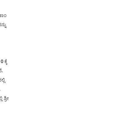
ಭರಣಂ
ನ್ನು
ಕ್ಕೆ
ೆ.
್ಲಿ
.
 ಶ್ರೀ