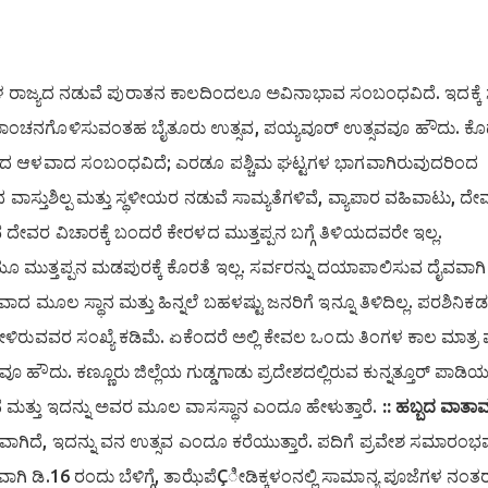
ಳ ರಾಜ್ಯದ ನಡುವೆ ಪುರಾತನ ಕಾಲದಿಂದಲೂ ಅವಿನಾಭಾವ ಸಂಬಂಧವಿದೆ. ಇದಕ್ಕೆ ಸಾ
ಾಂಚನಗೊಳಿಸುವಂತಹ ಬೈತೂರು ಉತ್ಸವ, ಪಯ್ಯವೂರ್ ಉತ್ಸವವೂ ಹೌದು. ಕ
್ತ್ರದ ಆಳವಾದ ಸಂಬಂಧವಿದೆ; ಎರಡೂ ಪಶ್ಚಿಮ ಘಟ್ಟಗಳ ಭಾಗವಾಗಿರುವುದರಿಂದ
ಸ್ತುಶಿಲ್ಪ ಮತ್ತು ಸ್ಥಳೀಯರ ನಡುವೆ ಸಾಮ್ಯತೆಗಳಿವೆ, ವ್ಯಾಪಾರ ವಹಿವಾಟು, ದೇ
ೇವರ ವಿಚಾರಕ್ಕೆ ಬಂದರೆ ಕೇರಳದ ಮುತ್ತಪ್ಪನ ಬಗ್ಗೆ ತಿಳಿಯದವರೇ ಇಲ್ಲ.
ೂ ಮುತ್ತಪ್ಪನ ಮಡಪುರಕ್ಕೆ ಕೊರತೆ ಇಲ್ಲ. ಸರ್ವರನ್ನು ದಯಾಪಾಲಿಸುವ ದೈವವಾಗಿ
ನಿಜವಾದ ಮೂಲ ಸ್ಥಾನ ಮತ್ತು ಹಿನ್ನಲೆ ಬಹಳಷ್ಟು ಜನರಿಗೆ ಇನ್ನೂ ತಿಳಿದಿಲ್ಲ. ಪರಶಿನಿಕ
ೆಸರು ಕೇಳಿರುವವರ ಸಂಖ್ಯೆ ಕಡಿಮೆ. ಏಕೆಂದರೆ ಅಲ್ಲಿ ಕೇವಲ ಒಂದು ತಿಂಗಳ ಕಾಲ ಮಾತ್ರ
 ಹೌದು. ಕಣ್ಣೂರು ಜಿಲ್ಲೆಯ ಗುಡ್ಡಗಾಡು ಪ್ರದೇಶದಲ್ಲಿರುವ ಕುನ್ನತ್ತೂರ್ ಪಾಡಿಯನ
ಿದೆ ಮತ್ತು ಇದನ್ನು ಅವರ ಮೂಲ ವಾಸಸ್ಥಾನ ಎಂದೂ ಹೇಳುತ್ತಾರೆ.
:: ಹಬ್ಬದ ವಾತ
ಂಭವಾಗಿದೆ, ಇದನ್ನು ವನ ಉತ್ಸವ ಎಂದೂ ಕರೆಯುತ್ತಾರೆ. ಪದಿಗೆ ಪ್ರವೇಶ ಸಮಾರಂಭ
 ಡಿ.16 ರಂದು ಬೆಳಿಗ್ಗೆ, ತಾಝೆಪೆÇೀಡಿಕ್ಕಳಂನಲ್ಲಿ ಸಾಮಾನ್ಯ ಪೂಜೆಗಳ ನಂತ