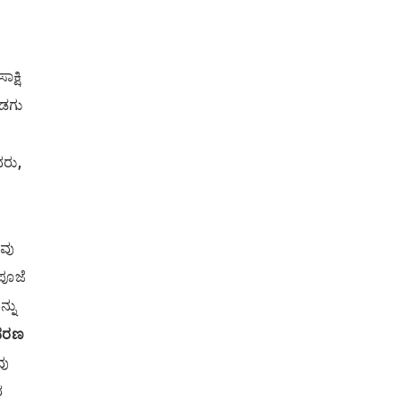
ಕ್ಷಿ
ೊಡಗು
ವರು,
ಡವು
 ಪೂಜೆ
್ನು
ಾವರಣ
ವು
ರ