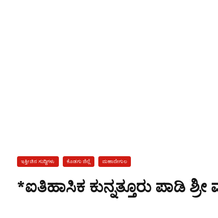
ಇತ್ತೀಚಿನ ಸುದ್ದಿಗಳು
ಕೊಡಗು ಜಿಲ್ಲೆ
ಮಹಾದೇಗುಲ
*ಐತಿಹಾಸಿಕ ಕುನ್ನತ್ತೂರು ಪಾಡಿ ಶ್ರೀ ಮುತ