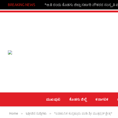
BREAKING NEWS
*ಆ.8 ರಂದು ಕೊಡಗು ಜಿಲ್ಲಾ ಸರ್ಕಾರಿ ನೌಕರರ ಸಂಸ್ಕೃತಿ ಮತ
ಮುಖಪುಟ
ಕೊಡಗು ಜಿಲ್ಲೆ
ಕರ್ನಾಟಕ
»
»
Home
ಇತ್ತೀಚಿನ ಸುದ್ದಿಗಳು
*ಐತಿಹಾಸಿಕ ಕುನ್ನತ್ತೂರು ಪಾಡಿ ಶ್ರೀ ಮುತ್ತಪ್ಪನ್ ಕ್ಷೇತ್ರ*