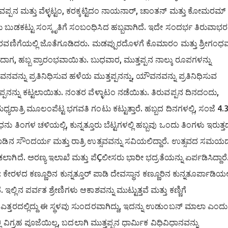
್ಪನ ಮತ್ತು ವೆಳ್ಳಟ್ಟಂ, ಕರಕ್ಕಟ್ಟಿದಂ ನಾಯನಾರ್, ಚಾಂತನ್ ಮತ್ತು ಕೋಮರಮ್
ು ಬುಡಕಟ್ಟು ಸಂಸ್ಕೃತಿಗೆ ಸಂಬಂಧಿಸಿದ ಹಬ್ಬವಾಗಿದೆ. ಇದೇ ಸಂದರ್ಭ ತಿರುವಾ
ತರು ಮೆರವಣಿಗೆಯಲ್ಲಿ ಜೊತೆಗೂಡಿದರು. ಮಡಪ್ಪುರದೊಳಗೆ ಕೊಮಾರಂ ಮತ್ತು ಶ್ರೀಗಂಧವ
ಗಿದಾಗ, ಹಬ್ಬ ಪ್ರಾರಂಭವಾಯಿತು. ಬುಧವಾರ, ಮುತ್ತಪ್ಪನ ನಾಲ್ಕು ರೂಪಗಳನ್ನು
ೌವನವನ್ನು ಪ್ರತಿನಿಧಿಸುವ ಹಳೆಯ ಮುತ್ತಪ್ಪನನ್ನು, ಯೌವನವನ್ನು ಪ್ರತಿನಿಧಿಸುವ
ರುವಪ್ಪನನ್ನು ಕಟ್ಟಲಾಯಿತು. ನಂತರ ವೆಳ್ಳಾಟಂ ನಡೆಯಿತು. ತಿರುವಪ್ಪನ ದಿನದಂದು,
ರಾತ್ರಿ ಮೂಲಂಪೆಟ್ಟ ಭಗವತಿ ಗಂಟು ಕಟ್ಟುತ್ತಾರೆ. ಹಬ್ಬದ ದಿನಗಳಲ್ಲಿ, ಸಂಜೆ 4.30 
ು ತಿಂಗಳ ಚಳಿಯಲ್ಲಿ, ಕುನ್ನತ್ತೂರು ಬೆಟ್ಟಗಳಲ್ಲಿ ಹಬ್ಬವು ಒಂದು ತಿಂಗಳು ಇರುತ್ತದ
ಿನ ಸೌಂದರ್ಯ ಮತ್ತು ರಾತ್ರಿ ಉತ್ಸವವನ್ನು ಸವಿಯಲಿದ್ದಾರೆ. ಉತ್ಸವದ ಸಮಯದಲ
ಾಗಿದೆ. ಅರಣ್ಯ ಇಲಾಖೆ ಮತ್ತು ಪೆÇಲೀಸರು ಭಾರೀ ಭದ್ರತೆಯನ್ನು ಏರ್ಪಡಿಸಿದ್ದಾರೆ
: ಕೇರಳದ ಕಣ್ಣೂರಿನ ಕುನ್ನತ್ತೂರ್ ಪಾಡಿ ದೇವಸ್ಥಾನ ಕಣ್ಣೂರಿನ ಕುನ್ನತೂರ್ಪಾಡಿಯಲ್ಲಿ
ಇಲ್ಲಿನ ಪರ್ವತ ಶ್ರೇಣಿಗಳು ಆಕಾಶವನ್ನು ಮುಟ್ಟುತ್ತವೆ ಮತ್ತು ಕಣ್ಣಿಗೆ
 ಎತ್ತರದಲ್ಲಿದ್ದು ಈ ಸ್ಥಳವು ಸುಂದರವಾಗಿದ್ದು, ಇದನ್ನು ಉಡುಂಬನ್ ಮಾಲಾ ಎಂದು
ಲ್ಲಿ ವಿಗ್ರಹ ಪೂಜೆಯಿಲ್ಲ, ಬದಲಾಗಿ ಮುತ್ತಪ್ಪನ ಧಾರ್ಮಿಕ ವಿಧಿವಿಧಾನವನ್ನು