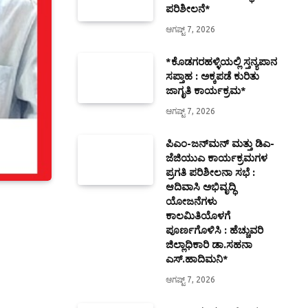
ಪರಿಶೀಲನೆ*
ಆಗಷ್ಟ್ 7, 2026
*ಕೊಡಗರಹಳ್ಳಿಯಲ್ಲಿ ಸ್ತನ್ಯಪಾನ
ಸಪ್ತಾಹ : ಅಕ್ಕಪಡೆ ಕುರಿತು
ಜಾಗೃತಿ ಕಾರ್ಯಕ್ರಮ*
ಆಗಷ್ಟ್ 7, 2026
ಪಿಎಂ-ಜನ್‍ಮನ್ ಮತ್ತು ಡಿಎ-
ಜೆಜಿಯುಎ ಕಾರ್ಯಕ್ರಮಗಳ
ಪ್ರಗತಿ ಪರಿಶೀಲನಾ ಸಭೆ :
ಆದಿವಾಸಿ ಅಭಿವೃದ್ಧಿ
ಯೋಜನೆಗಳು
ಕಾಲಮಿತಿಯೊಳಗೆ
ಪೂರ್ಣಗೊಳಿಸಿ : ಹೆಚ್ಚುವರಿ
ಜಿಲ್ಲಾಧಿಕಾರಿ ಡಾ.ಸಹನಾ
ಎಸ್.ಹಾದಿಮನಿ*
ಆಗಷ್ಟ್ 7, 2026