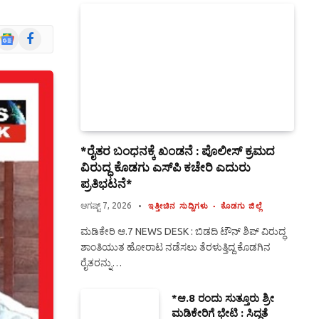
Google
Facebook
News
*ರೈತರ ಬಂಧನಕ್ಕೆ ಖಂಡನೆ : ಪೊಲೀಸ್ ಕ್ರಮದ
ವಿರುದ್ಧ ಕೊಡಗು ಎಸ್‍ಪಿ ಕಚೇರಿ ಎದುರು
ಪ್ರತಿಭಟನೆ*
ಆಗಷ್ಟ್ 7, 2026
ಇತ್ತೀಚಿನ ಸುದ್ದಿಗಳು
ಕೊಡಗು ಜಿಲ್ಲೆ
ಮಡಿಕೇರಿ ಆ.7 NEWS DESK : ಬಿಡದಿ ಟೌನ್ ಶಿಪ್ ವಿರುದ್ಧ
ಶಾಂತಿಯುತ ಹೋರಾಟ ನಡೆಸಲು ತೆರಳುತ್ತಿದ್ದ ಕೊಡಗಿನ
ರೈತರನ್ನು…
*ಆ.8 ರಂದು ಸುತ್ತೂರು ಶ್ರೀ
ಮಡಿಕೇರಿಗೆ ಭೇಟಿ : ಸಿದ್ಧತೆ