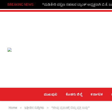
BREAKING NEWS
*ಮಡಿಕೇರಿ ಪಟ್ಟಣ ಸಹಕಾರ ಬ್ಯಾಂಕ್ ಅಧ್ಯಕ್ಷರಾಗಿ ಬಿ.ಕೆ.
ಮುಖಪುಟ
ಕೊಡಗು ಜಿಲ್ಲೆ
ಕರ್ನಾಟಕ
»
»
Home
ಇತ್ತೀಚಿನ ಸುದ್ದಿಗಳು
*ಜೀಪು ಪ್ರಪಾತಕ್ಕೆ ಬಿದ್ದು ವ್ಯಕ್ತಿ ಸಾವು*