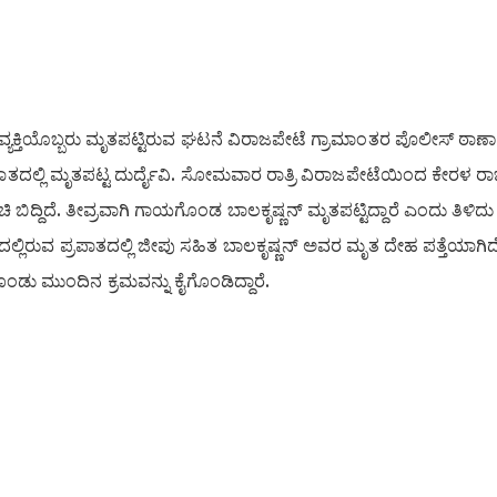
ು ವ್ಯಕ್ತಿಯೊಬ್ಬರು ಮೃತಪಟ್ಟಿರುವ ಘಟನೆ ವಿರಾಜಪೇಟೆ ಗ್ರಾಮಾಂತರ ಪೊಲೀಸ್ ಠಾಣಾ
 ಅಪಘಾತದಲ್ಲಿ ಮೃತಪಟ್ಟ ದುರ್ದೈವಿ. ಸೋಮವಾರ ರಾತ್ರಿ ವಿರಾಜಪೇಟೆಯಿಂದ ಕೇರಳ ರಾ
ಗುಚಿ ಬಿದ್ದಿದೆ. ತೀವ್ರವಾಗಿ ಗಾಯಗೊಂಡ ಬಾಲಕೃಷ್ಣನ್ ಮೃತಪಟ್ಟಿದ್ದಾರೆ ಎಂದು ತಿಳಿದು
ಲ್ಲಿರುವ ಪ್ರಪಾತದಲ್ಲಿ ಜೀಪು ಸಹಿತ ಬಾಲಕೃಷ್ಣನ್ ಅವರ ಮೃತ ದೇಹ ಪತ್ತೆಯಾಗಿದ
ಡು ಮುಂದಿನ ಕ್ರಮವನ್ನು ಕೈಗೊಂಡಿದ್ದಾರೆ.