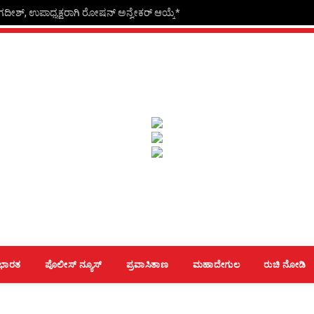
 ಜಗದೀಶ್, ಉಪಾಧ್ಯಕ್ಷರಾಗಿ ರೋಷನ್ ಅನ್ವೇಕರ್ ಆಯ್ಕೆ*
ಭಾರತ
ಪೊಲೀಸ್ ನ್ಯೂಸ್
ಪ್ರವಾಸಿತಾಣ
ಮಹಾದೇಗುಲ
ರುಚಿ ನೋಡಿ