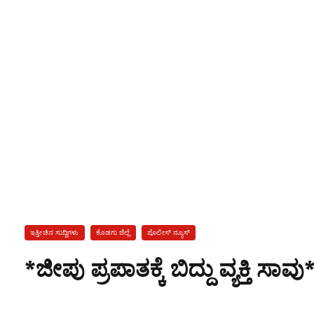
ಇತ್ತೀಚಿನ ಸುದ್ದಿಗಳು
ಕೊಡಗು ಜಿಲ್ಲೆ
ಪೊಲೀಸ್ ನ್ಯೂಸ್
*ಜೀಪು ಪ್ರಪಾತಕ್ಕೆ ಬಿದ್ದು ವ್ಯಕ್ತಿ ಸಾವು