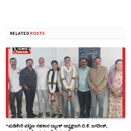
Link
Website design development company services in Mangalore
Forex Trading Teacher in India
RELATED
POSTS
*ಮಡಿಕೇರಿ ಪಟ್ಟಣ ಸಹಕಾರ ಬ್ಯಾಂಕ್ ಅಧ್ಯಕ್ಷರಾಗಿ ಬಿ.ಕೆ. ಜಗದೀಶ್,