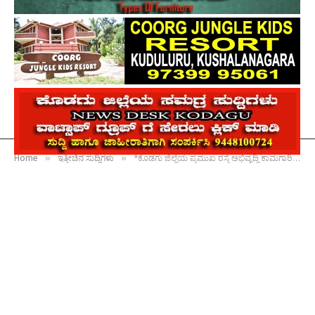
»
»
Home
ಇತ್ತೀಚಿನ ಸುದ್ದಿಗಳು
*ಕೊಡಗು ಜಿಲ್ಲೆಯ ಪ್ರಮುಖ ರಸ್ತೆ ಅಭಿವೃದ್ಧಿ ಕಾಮಗಾರಿಗಳಿಗೆ ಕೇಂದ್ರ ಸರ್ಕಾರದಿಂದ ಸಿಆರ್‌ಎಫ್ ಅಡಿಯಲ್ಲಿ ರೂ.22 ಕೋಟಿ ಮಂಜೂರು : ಸಂಸದ ಯದುವೀರ್ ಒಡೆಯರ್*