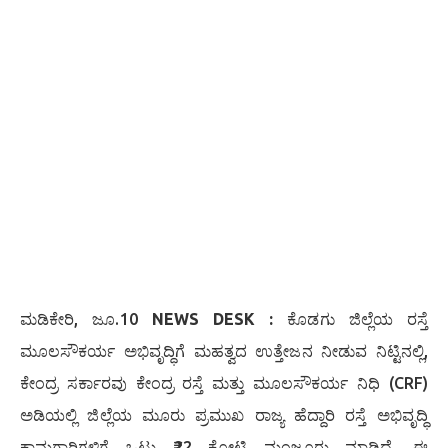
ಮಡಿಕೇರಿ, ಜೂ.10
NEWS DESK :
ಕೊಡಗು ಜಿಲ್ಲೆಯ ರಸ್ತೆ
ಮೂಲಸೌಕರ್ಯ ಅಭಿವೃದ್ಧಿಗೆ ಮಹತ್ವದ ಉತ್ತೇಜನ ನೀಡುವ ನಿಟ್ಟಿನಲ್ಲಿ,
ಕೇಂದ್ರ ಸರ್ಕಾರವು ಕೇಂದ್ರ ರಸ್ತೆ ಮತ್ತು ಮೂಲಸೌಕರ್ಯ ನಿಧಿ (CRF)
ಅಡಿಯಲ್ಲಿ ಜಿಲ್ಲೆಯ ಮೂರು ಪ್ರಮುಖ ರಾಜ್ಯ ಹೆದ್ದಾರಿ ರಸ್ತೆ ಅಭಿವೃದ್ಧಿ
ಕಾಮಗಾರಿಗಳಿಗೆ ಒಟ್ಟು ₹22 ಕೋಟಿ ಮಂಜೂರು ಮಾಡಿದೆ. ಈ