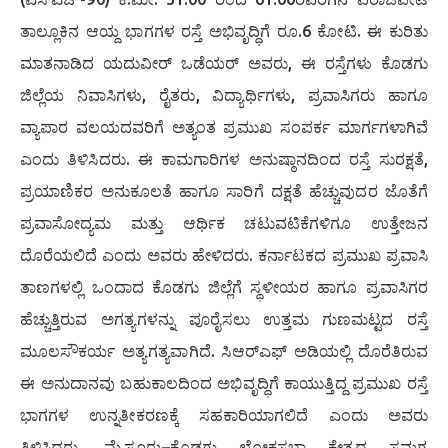
ತಾಲ್ಲೂಕಿನ ಆಯ್ದ ಭಾಗಗಳ ರಸ್ತೆ ಅಭಿವೃದ್ಧಿಗೆ ರೂ.6 ಕೋಟಿ. ಈ ಕುರಿತು
ಮಾತನಾಡಿದ ಯದುವೀರ್ ಒಡೆಯರ್ ಅವರು, ಈ ರಸ್ತೆಗಳು ಕೊಡಗು
ಜಿಲ್ಲೆಯ ನಿವಾಸಿಗಳು, ರೈತರು, ವಿದ್ಯಾರ್ಥಿಗಳು, ಪ್ರವಾಸಿಗರು ಹಾಗೂ
ವ್ಯಾಪಾರ ವಲಯದವರಿಗೆ ಅತ್ಯಂತ ಪ್ರಮುಖ ಸಂಪರ್ಕ ಮಾರ್ಗಗಳಾಗಿವೆ
ಎಂದು ತಿಳಿಸಿದರು. ಈ ಕಾಮಗಾರಿಗಳ ಅನುಷ್ಠಾನದಿಂದ ರಸ್ತೆ ಸುರಕ್ಷತೆ,
ಪ್ರಯಾಣಿಕರ ಅನುಕೂಲತೆ ಹಾಗೂ ಸಾರಿಗೆ ದಕ್ಷತೆ ಹೆಚ್ಚುವುದರ ಜೊತೆಗೆ
ಪ್ರವಾಸೋದ್ಯಮ ಮತ್ತು ಆರ್ಥಿಕ ಚಟುವಟಿಕೆಗಳಿಗೂ ಉತ್ತೇಜನ
ದೊರೆಯಲಿದೆ ಎಂದು ಅವರು ಹೇಳಿದರು. ಕರ್ನಾಟಕದ ಪ್ರಮುಖ ಪ್ರವಾಸಿ
ತಾಣಗಳಲ್ಲಿ ಒಂದಾದ ಕೊಡಗು ಜಿಲ್ಲೆಗೆ ಸ್ಥಳೀಯರ ಹಾಗೂ ಪ್ರವಾಸಿಗರ
ಹೆಚ್ಚುತ್ತಿರುವ ಅಗತ್ಯಗಳನ್ನು ಪೂರೈಸಲು ಉತ್ತಮ ಗುಣಮಟ್ಟದ ರಸ್ತೆ
ಮೂಲಸೌಕರ್ಯ ಅತ್ಯಗತ್ಯವಾಗಿದೆ. ಸಿಆರ್‌ಎಫ್ ಅಡಿಯಲ್ಲಿ ದೊರೆತಿರುವ
ಈ ಅನುದಾನವು ಬಹುಕಾಲದಿಂದ ಅಭಿವೃದ್ಧಿಗೆ ಕಾಯುತ್ತಿದ್ದ ಪ್ರಮುಖ ರಸ್ತೆ
ಭಾಗಗಳ ಉನ್ನತೀಕರಣಕ್ಕೆ ಸಹಕಾರಿಯಾಗಲಿದೆ ಎಂದು ಅವರು
ತಿಳಿಸಿದರು. ಮೈಸೂರು–ಕೊಡಗು ಲೋಕಸಭಾ ಕ್ಷೇತ್ರದ ಸಮಗ್ರ