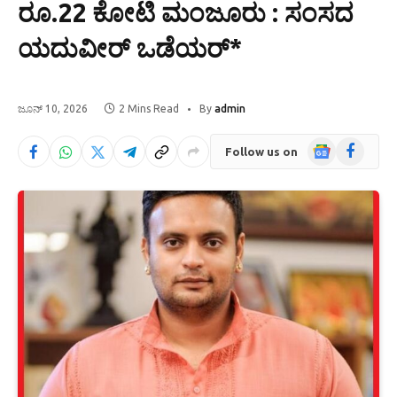
ರೂ.22 ಕೋಟಿ ಮಂಜೂರು : ಸಂಸದ
ಯದುವೀರ್ ಒಡೆಯರ್*
ಜೂನ್ 10, 2026
2 Mins Read
By
admin
Google
Facebook
Follow us on
News