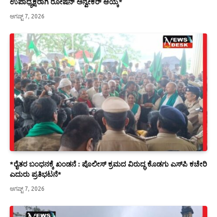
ಉಪಾಧ್ಯಕ್ಷರಾಗಿ ರೋಷನ್ ಅನ್ವೇಕರ್ ಆಯ್ಕೆ*
ಆಗಷ್ಟ್ 7, 2026
*ರೈತರ ಬಂಧನಕ್ಕೆ ಖಂಡನೆ : ಪೊಲೀಸ್ ಕ್ರಮದ ವಿರುದ್ಧ ಕೊಡಗು ಎಸ್‍ಪಿ ಕಚೇರಿ
ಎದುರು ಪ್ರತಿಭಟನೆ*
ಆಗಷ್ಟ್ 7, 2026