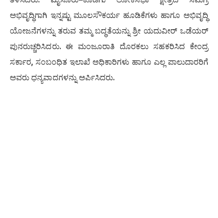
ಅಭಿವೃದ್ಧಿಗಾಗಿ ಇನ್ನಷ್ಟು ಮೂಲಸೌಕರ್ಯ ಹೂಡಿಕೆಗಳು ಹಾಗೂ ಅಭಿವೃದ್ಧಿ
ಯೋಜನೆಗಳನ್ನು ತರುವ ತಮ್ಮ ಬದ್ಧತೆಯನ್ನು ಶ್ರೀ ಯದುವೀರ್ ಒಡೆಯರ್
ಪುನರುಚ್ಚರಿಸಿದರು. ಈ ಮಂಜೂರಾತಿ ದೊರಕಲು ಸಹಕರಿಸಿದ ಕೇಂದ್ರ
ಸರ್ಕಾರ, ಸಂಬಂಧಿತ ಇಲಾಖೆ ಅಧಿಕಾರಿಗಳು ಹಾಗೂ ಎಲ್ಲ ಪಾಲುದಾರರಿಗೆ
ಅವರು ಧನ್ಯವಾದಗಳನ್ನು ಅರ್ಪಿಸಿದರು.