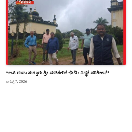
*ಆ.8 ರಂದು ಸುತ್ತೂರು ಶ್ರೀ ಮಡಿಕೇರಿಗೆ ಭೇಟಿ : ಸಿದ್ಧತೆ ಪರಿಶೀಲನೆ*
ಆಗಷ್ಟ್ 7, 2026