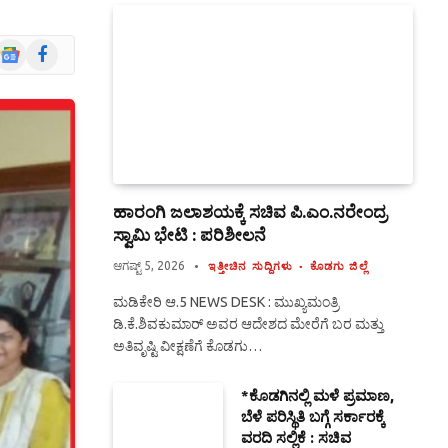
Google
Facebook
News
ಹಾರಂಗಿ ಜಲಾಶಯಕ್ಕೆ ಸಚಿವ ಪಿ.ಎಂ.ನರೇಂದ್ರ
ಸ್ವಾಮಿ ಭೇಟಿ : ಪರಿಶೀಲನೆ
ಆಗಷ್ಟ್ 5, 2026
ಇತ್ತೀಚಿನ ಸುದ್ದಿಗಳು
ಕೊಡಗು ಜಿಲ್ಲೆ
ಮಡಿಕೇರಿ ಆ.5 NEWS DESK : ಮುಖ್ಯಮಂತ್ರಿ
ಡಿ.ಕೆ.ಶಿವಕುಮಾರ್ ಅವರ ಆದೇಶದ ಮೇರೆಗೆ ಬರ ಮತ್ತು
ಅತಿವೃಷ್ಟಿ ವೀಕ್ಷಣೆಗೆ ಕೊಡಗು…
*ಕೊಡಗಿನಲ್ಲಿ ಮಳೆ ಪ್ರಮಾಣ,
ಬೆಳೆ ಪರಿಸ್ಥಿತಿ ಬಗ್ಗೆ ಸರ್ಕಾರಕ್ಕೆ
ವರದಿ ಸಲ್ಲಿಕೆ : ಸಚಿವ