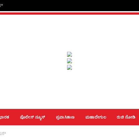
ರ*
ಭಾರತ
ಪೊಲೀಸ್ ನ್ಯೂಸ್
ಪ್ರವಾಸಿತಾಣ
ಮಹಾದೇಗುಲ
ರುಚಿ ನೋಡಿ
ಟನೆ*