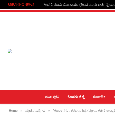
BREAKING NEWS
*ಆ.12 ರಂದು ಲೋಕಾಯುಕ್ತದಿಂದ ದೂರು ಅರ್ಜಿ ಸ್ವೀಕಾ
ಮುಖಪುಟ
ಕೊಡಗು ಜಿಲ್ಲೆ
ಕರ್ನಾಟಕ
»
»
Home
ಇತ್ತೀಚಿನ ಸುದ್ದಿಗಳು
*ಕುಶಾಲನಗರ : ಶರಣ ಸಾಹಿತ್ಯ ಸಮ್ಮೇಳನ ಕಚೇರಿ ಉದ್ಘಾ