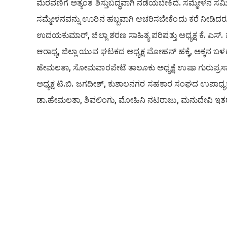
ಮೆರವಣಿಗೆ ಅತ್ಯಂತ ಶಿಸ್ತುಬದ್ಧವಾಗಿ ನಡೆಯಬೇಕಿದೆ. ಸಮ್ಮೇಳನ ಸ
ಸಮ್ಮೇಳನವನ್ನು ಊರಿನ ಹಬ್ಬವಾಗಿ ಆಚರಿಸಬೇಕೆಂದು ಕರೆ ನೀಡಿದರ
ಉದಯಕುಮಾರ್, ಜಿಲ್ಲಾ ಶರಣ ಸಾಹಿತ್ಯ ಪರಿಷತ್ತು ಅಧ್ಯಕ್ಷ ಕೆ. ಎಸ್. 
ಆರಾಧ್ಯ, ಜಿಲ್ಲಾ ಯುವ ಘಟಕದ ಅಧ್ಯಕ್ಷ ಮೋಹನ್ ಹಕ್ಕೆ, ಅಕ್ಕನ 
ಹೇಮಲತಾ, ಸೋಮವಾರಪೇಟೆ ತಾಲೂಕು ಅಧ್ಯಕ್ಷೆ ಉಷಾ ಗುರುಪ್ರಸಾ
ಅಧ್ಯಕ್ಷ ಟಿ.ಬಿ. ಜಗದೀಶ್, ಕುಶಾಲನಗರ ಸಹಕಾರ ಸಂಘದ ಉಪಾಧ್ಯಕ್ಷ
ಡಾ.ಹೇಮಲತಾ, ಶಿವಲಿಂಗು, ಮೋಹಿನಿ ನಟರಾಜು, ಮನುದೇವಿ ಇತರರ