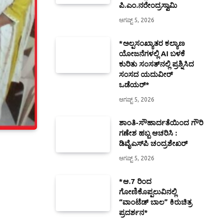
ಪಿ.ಎಂ.ನರೇಂದ್ರಸ್ವಾಮಿ
ಆಗಷ್ಟ್ 5, 2026
*ಅಲ್ಪಸಂಖ್ಯಾತರ ಕಲ್ಯಾಣ
ಯೋಜನೆಗಳಲ್ಲಿ AI ಬಳಕೆ
ಕುರಿತು ಸಂಸತ್‌ನಲ್ಲಿ ಪ್ರಶ್ನಿಸಿದ
ಸಂಸದ ಯದುವೀರ್
ಒಡೆಯರ್*
ಆಗಷ್ಟ್ 5, 2026
ಶಾಂತಿ-ಸೌಹಾರ್ದತೆಯಿಂದ ಗೌರಿ
ಗಣೇಶ ಹಬ್ಬ ಆಚರಿಸಿ :
ಡಿವೈಎಸ್‍ಪಿ ಚಂದ್ರಶೇಖರ್
ಆಗಷ್ಟ್ 5, 2026
*ಆ.7 ರಿಂದ
ಗೋಣಿಕೊಪ್ಪಲುವಿನಲ್ಲಿ
“ವಾಂಟೆಡ್ ಬಾಲ” ಕಿರುಚಿತ್ರ
ಪ್ರದರ್ಶನ*