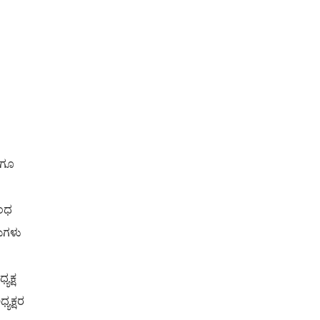
ಾಗೂ
ಬಂಧ
ರುಗಳು
ಯಕ್ಷ
ಯಕ್ಷರ