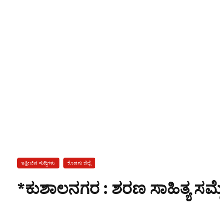
ಇತ್ತೀಚಿನ ಸುದ್ದಿಗಳು
ಕೊಡಗು ಜಿಲ್ಲೆ
*ಕುಶಾಲನಗರ : ಶರಣ ಸಾಹಿತ್ಯ ಸಮ್