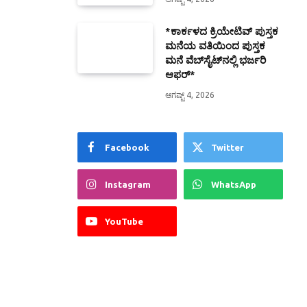
*ಕಾರ್ಕಳದ ಕ್ರಿಯೇಟಿವ್ ಪುಸ್ತಕ
ಮನೆಯ ವತಿಯಿಂದ ಪುಸ್ತಕ
ಮನೆ ವೆಬ್‍ಸೈಟ್‍ನಲ್ಲಿ ಭರ್ಜರಿ
ಆಫರ್*
ಆಗಷ್ಟ್ 4, 2026
Facebook
Twitter
Instagram
WhatsApp
YouTube