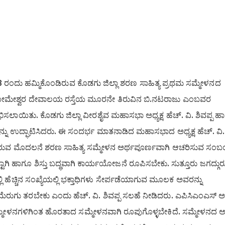
 ರಂದು ಹಮ್ಮಿಕೊಂಡಿರುವ ಕೊಡಗು ಜಿಲ್ಲಾ ಶರಣ ಸಾಹಿತ್ಯ ಪ್ರಥಮ ಸಮ್ಮೇಳನದ
ದ ಸೋಮೇಶ್ವರ ದೇವಾಲಯ ರಸ್ತೆಯ ಮೂರನೇ ತಿರುವಿನ ಬಿ.ನಟರಾಜು ಎಂಬವರ
ಭಿಸಲಾಯಿತು. ಕೊಡಗು ಜಿಲ್ಲಾ ವೀರಶೈವ ಮಹಾಸಭಾ ಅಧ್ಯಕ್ಷ ಹೆಚ್. ವಿ. ಶಿವಪ್ಪ ಹ
ನ್ನು ಉದ್ಘಾಟಿಸಿದರು. ಈ ಸಂದರ್ಭ ಮಾತನಾಡಿದ ಮಹಾಸಭಾದ ಅಧ್ಯಕ್ಷ ಹೆಚ್. ವಿ.
ುಗುತ್ತಿರುವ ಮೊದಲನೆ ಶರಣ ಸಾಹಿತ್ಯ ಸಮ್ಮೇಳನ ಅರ್ಥಪೂರ್ಣವಾಗಿ ಆಚರಿಸುವ ಸಂ
ಾಗಿ ಹಾಗೂ ಶಿಸ್ತು ಬದ್ಧವಾಗಿ ಕಾರ್ಯಯೋಜನೆ ರೂಪಿಸಬೇಕು. ಸುತ್ತೂರು ಜಗದ್ಗು
ಲಿ ಹೆಚ್ಚಿನ ಸಂಖ್ಯೆಯಲ್ಲಿ ಭಕ್ತಾಧಿಗಳು ಸೇರ್ಪಡೆಯಾಗುವ ಮೂಲಕ ಅವರನ್ನು
 ಮೆರುಗು ತರಬೇಕು ಎಂದು ಹೆಚ್. ವಿ. ಶಿವಪ್ಪ ಸಲಹೆ ನೀಡಿದರು. ಎಪಿಸಿಎಂಎಸ್ ಅಧ್
ಮ್ಮೇಳನಗಳಿಗಿಂತ ಹೊರತಾದ ಸಮ್ಮೇಳನವಾಗಿ ರೂಪುಗೊಳ್ಳಬೇಕಿದೆ. ಸಮ್ಮೇಳನದ ಅಧ್