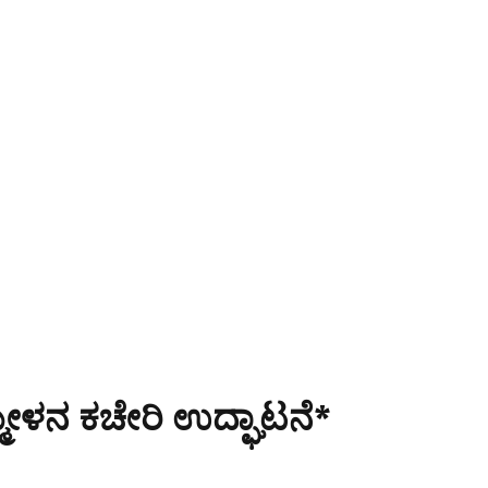
ಮೇಳನ ಕಚೇರಿ ಉದ್ಘಾಟನೆ*