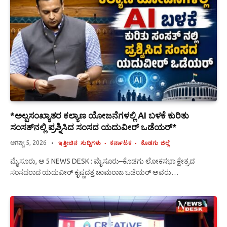
*ಅಲ್ಪಸಂಖ್ಯಾತರ ಕಲ್ಯಾಣ ಯೋಜನೆಗಳಲ್ಲಿ AI ಬಳಕೆ ಕುರಿತು
ಸಂಸತ್‌ನಲ್ಲಿ ಪ್ರಶ್ನಿಸಿದ ಸಂಸದ ಯದುವೀರ್ ಒಡೆಯರ್*
ಆಗಷ್ಟ್ 5, 2026
ಇತ್ತೀಚಿನ ಸುದ್ದಿಗಳು
ಕರ್ನಾಟಕ
ಕೊಡಗು ಜಿಲ್ಲೆ
ಮೈಸೂರು, ಆ 5 NEWS DESK : ಮೈಸೂರು–ಕೊಡಗು ಲೋಕಸಭಾ ಕ್ಷೇತ್ರದ
ಸಂಸದರಾದ ಯದುವೀರ್ ಕೃಷ್ಣದತ್ತ ಚಾಮರಾಜ ಒಡೆಯರ್ ಅವರು…