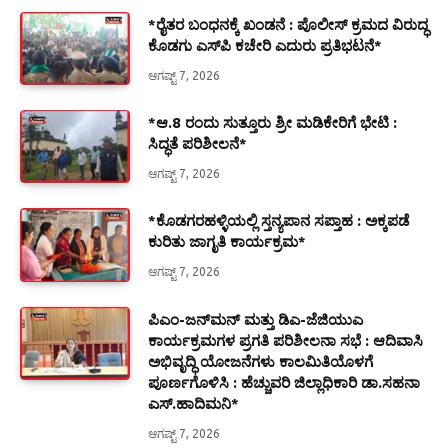
*ರೈತರ ಬಂಧನಕ್ಕೆ ಖಂಡನೆ : ಪೊಲೀಸ್ ಕ್ರಮದ ವಿರುದ್ಧ
ಕೊಡಗು ಎಸ್‍ಪಿ ಕಚೇರಿ ಎದುರು ಪ್ರತಿಭಟನೆ*
ಆಗಷ್ಟ್ 7, 2026
*ಆ.8 ರಂದು ಸುತ್ತೂರು ಶ್ರೀ ಮಡಿಕೇರಿಗೆ ಭೇಟಿ :
ಸಿದ್ಧತೆ ಪರಿಶೀಲನೆ*
ಆಗಷ್ಟ್ 7, 2026
*ಕೊಡಗರಹಳ್ಳಿಯಲ್ಲಿ ಸ್ತನ್ಯಪಾನ ಸಪ್ತಾಹ : ಅಕ್ಕಪಡೆ
ಕುರಿತು ಜಾಗೃತಿ ಕಾರ್ಯಕ್ರಮ*
ಆಗಷ್ಟ್ 7, 2026
ಪಿಎಂ-ಜನ್‍ಮನ್ ಮತ್ತು ಡಿಎ-ಜೆಜಿಯುಎ
ಕಾರ್ಯಕ್ರಮಗಳ ಪ್ರಗತಿ ಪರಿಶೀಲನಾ ಸಭೆ : ಆದಿವಾಸಿ
ಅಭಿವೃದ್ಧಿ ಯೋಜನೆಗಳು ಕಾಲಮಿತಿಯೊಳಗೆ
ಪೂರ್ಣಗೊಳಿಸಿ : ಹೆಚ್ಚುವರಿ ಜಿಲ್ಲಾಧಿಕಾರಿ ಡಾ.ಸಹನಾ
ಎಸ್.ಹಾದಿಮನಿ*
ಆಗಷ್ಟ್ 7, 2026