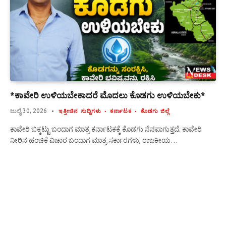
*ಕಾವೇರಿ ಉಳಿಯಬೇಕಾದರೆ ಮೊದಲು ಕೊಡಗು ಉಳಿಯಬೇಕು*
ಜುಲೈ 30, 2026
ಇತ್ತೀಚಿನ ಸುದ್ದಿಗಳು
ಕರ್ನಾಟಕ
ಕೊಡಗು ಜಿಲ್ಲೆ
ಕಾವೇರಿ ಬಿಕ್ಕಟ್ಟು ಬಂದಾಗ ಮಾತ್ರ ಕರ್ನಾಟಕಕ್ಕೆ ಕೊಡಗು ನೆನಪಾಗುತ್ತದೆ. ಕಾವೇರಿ
ನೀರಿನ ಹಂಚಿಕೆ ವಿಚಾರ ಬಂದಾಗ ಮಾತ್ರ ಸರ್ಕಾರಗಳು, ರಾಜಕೀಯ…