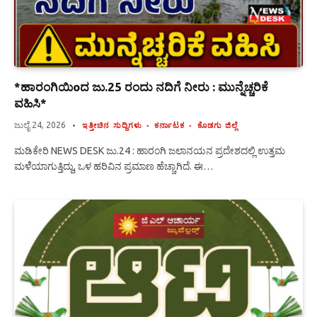
*ಹಾರಂಗಿಯಿoದ ಜು.25 ರಂದು ನದಿಗೆ ನೀರು : ಮುನ್ನೆಚ್ಚರಿಕೆ
ವಹಿಸಿ*
ಜುಲೈ 24, 2026
ಇತ್ತೀಚಿನ ಸುದ್ದಿಗಳು
ಕರ್ನಾಟಕ
ಕೊಡಗು ಜಿಲ್ಲೆ
ಮಡಿಕೇರಿ NEWS DESK ಜು.24 : ಹಾರಂಗಿ ಜಲಾನಯನ ಪ್ರದೇಶದಲ್ಲಿ ಉತ್ತಮ
ಮಳೆೆಯಾಗುತ್ತಿದ್ದು, ಒಳ ಹರಿವಿನ ಪ್ರಮಾಣ ಹೆಚ್ಚಾಗಿದೆ. ಈ…