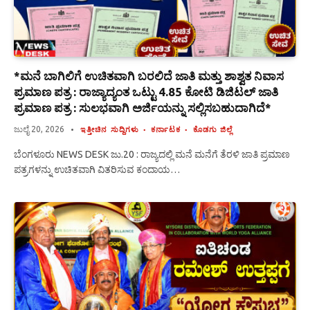
*ಮನೆ ಬಾಗಿಲಿಗೆ ಉಚಿತವಾಗಿ ಬರಲಿದೆ ಜಾತಿ ಮತ್ತು ಶಾಶ್ವತ ನಿವಾಸ
ಪ್ರಮಾಣ ಪತ್ರ : ರಾಜ್ಯಾದ್ಯಂತ ಒಟ್ಟು 4.85 ಕೋಟಿ ಡಿಜಿಟಲ್ ಜಾತಿ
ಪ್ರಮಾಣ ಪತ್ರ : ಸುಲಭವಾಗಿ ಅರ್ಜಿಯನ್ನು ಸಲ್ಲಿಸಬಹುದಾಗಿದೆ*
ಜುಲೈ 20, 2026
ಇತ್ತೀಚಿನ ಸುದ್ದಿಗಳು
ಕರ್ನಾಟಕ
ಕೊಡಗು ಜಿಲ್ಲೆ
ಬೆಂಗಳೂರು NEWS DESK ಜು.20 : ರಾಜ್ಯದಲ್ಲಿ ಮನೆ ಮನೆಗೆ ತೆರಳಿ ಜಾತಿ ಪ್ರಮಾಣ
ಪತ್ರಗಳನ್ನು ಉಚಿತವಾಗಿ ವಿತರಿಸುವ ಕಂದಾಯ…