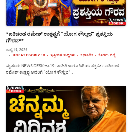
*ಐತಿಚಂಡ ರಮೇಶ್ ಉತ್ತಪ್ಪಗೆ “ಯೋಗ ಕೌಸ್ತುಭ” ಪ್ರಶಸ್ತಿಯ
ಗೌರವ**
ಜುಲೈ 19, 2026
UNCATEGORIZED
ಇತ್ತೀಚಿನ ಸುದ್ದಿಗಳು
ಕರ್ನಾಟಕ
ಕೊಡಗು ಜಿಲ್ಲೆ
ಮೈಸೂರು NEWS DESK ಜು.19 : ಸಾಹಿತಿ ಹಾಗೂ ಹಿರಿಯ ಪತ್ರಕರ್ತ ಐತಿಚಂಡ
ರಮೇಶ್ ಉತ್ತಪ್ಪ ಅವರಿಗೆ “ಯೋಗ ಕೌಸ್ತುಭ”…