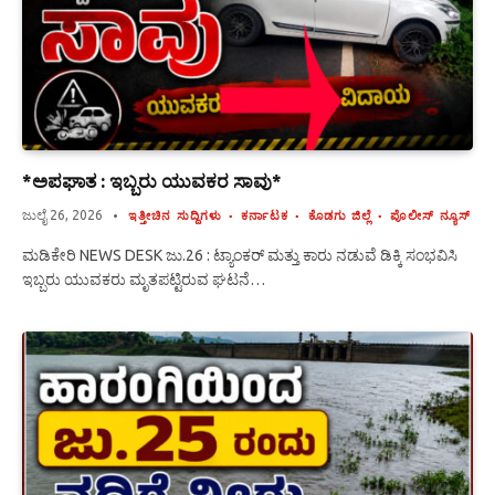
*ಅಪಘಾತ : ಇಬ್ಬರು ಯುವಕರ ಸಾವು*
ಜುಲೈ 26, 2026
ಇತ್ತೀಚಿನ ಸುದ್ದಿಗಳು
ಕರ್ನಾಟಕ
ಕೊಡಗು ಜಿಲ್ಲೆ
ಪೊಲೀಸ್ ನ್ಯೂಸ್
ಮಡಿಕೇರಿ NEWS DESK ಜು.26 : ಟ್ಯಾಂಕರ್ ಮತ್ತು ಕಾರು ನಡುವೆ ಡಿಕ್ಕಿ ಸಂಭವಿಸಿ
ಇಬ್ಬರು ಯುವಕರು ಮೃತಪಟ್ಟಿರುವ ಘಟನೆ…