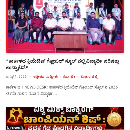
*ಕಾರ್ಕಳದ ಕ್ರಿಯೆಟಿವ್ ಗ್ಲೋಬಲ್ ಸ್ಕೂಲ್ ನಲ್ಲಿ ವಿದ್ಯಾರ್ಥಿ ಪರಿಷತ್ತು
ಉದ್ಘಾಟನೆ*
ಆಗಷ್ಟ್ 1, 2026
ಇತ್ತೀಚಿನ ಸುದ್ದಿಗಳು
ಕರ್ನಾಟಕ
ಕೊಡಗು ಜಿಲ್ಲೆ
ಕಾರ್ಕಳ ಆ.1 NEWS DESK : ಕಾರ್ಕಳದ ಕ್ರಿಯೆಟಿವ್ ಗ್ಲೋಬಲ್ ಸ್ಕೂಲ್ ನ 2026
-27ನೇ ಸಾಲಿನ ನೂತನ ವಿದ್ಯಾರ್ಥಿ…