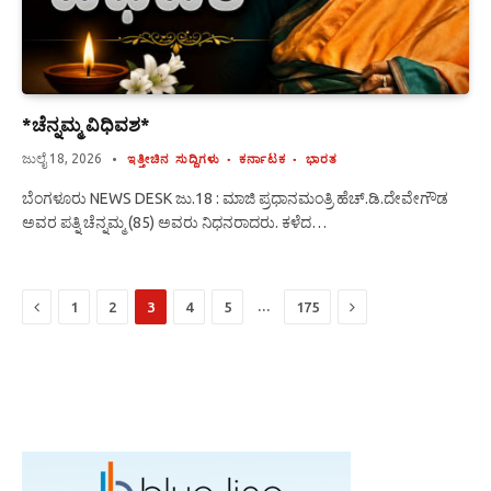
*ಚೆನ್ನಮ್ಮ ವಿಧಿವಶ*
ಜುಲೈ 18, 2026
ಇತ್ತೀಚಿನ ಸುದ್ದಿಗಳು
ಕರ್ನಾಟಕ
ಭಾರತ
ಬೆಂಗಳೂರು NEWS DESK ಜು.18 : ಮಾಜಿ ಪ್ರಧಾನಮಂತ್ರಿ ಹೆಚ್.ಡಿ.ದೇವೇಗೌಡ
ಅವರ ಪತ್ನಿ ಚೆನ್ನಮ್ಮ (85) ಅವರು ನಿಧನರಾದರು. ಕಳೆದ…
Previous
Next
…
1
2
3
4
5
175