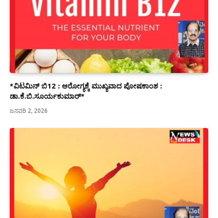
*ವಿಟಮಿನ್ ಬಿ12 : ಆರೋಗ್ಯಕ್ಕೆ ಮುಖ್ಯವಾದ ಪೋಷಕಾಂಶ :
ಡಾ.ಕೆ.ಬಿ.ಸೂರ್ಯಕುಮಾರ್*
ಜನವರಿ 2, 2026