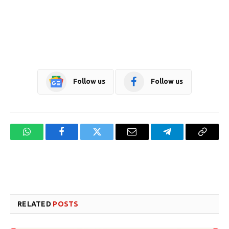
Follow us
Follow us
WhatsApp
Facebook
Twitter
Email
Telegram
Copy
Link
Website design development company services in Mangalore
Forex Trading Teacher in India
RELATED
POSTS