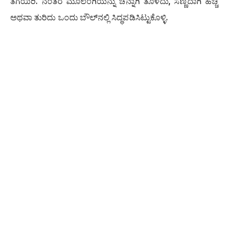
ತೆಗೆಯಿರಿ. ನಂತರ ಮೂಲಂಗಿಯನ್ನು ಚೆನ್ನಾಗಿ ತೊಳೆದು, ಸಣ್ಣದಾಗಿ ಹೆಚ್ಚಿ
ಅಥವಾ ತುರಿದು ಒಂದು ಬೌಲ್‌ನಲ್ಲಿ ಸಿದ್ಧಪಡಿಸಿಟ್ಟುಕೊಳ್ಳಿ.