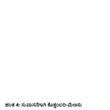
ಹಂತ 4: ಸುವಾಸನೆಗಾಗಿ ಕೊತ್ತಂಬರಿ-ಮೆಣಸು