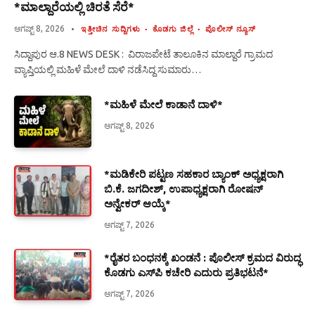
*ಮಾಲ್ದಾರೆಯಲ್ಲಿ ಚಿರತೆ ಸೆರೆ*
ಆಗಷ್ಟ್ 8, 2026
ಇತ್ತೀಚಿನ ಸುದ್ದಿಗಳು
ಕೊಡಗು ಜಿಲ್ಲೆ
ಪೊಲೀಸ್ ನ್ಯೂಸ್
ಸಿದ್ದಾಪುರ ಆ.8 NEWS DESK : ವಿರಾಜಪೇಟೆ ತಾಲೂಕಿನ ಮಾಲ್ದಾರೆ ಗ್ರಾಮದ
ವ್ಯಾಪ್ತಿಯಲ್ಲಿ ಮಹಿಳೆ ಮೇಲೆ ದಾಳಿ ನಡೆಸಿದ್ದ ಸುಮಾರು…
*ಮಹಿಳೆ ಮೇಲೆ ಕಾಡಾನೆ ದಾಳಿ*
ಆಗಷ್ಟ್ 8, 2026
*ಮಡಿಕೇರಿ ಪಟ್ಟಣ ಸಹಕಾರ ಬ್ಯಾಂಕ್ ಅಧ್ಯಕ್ಷರಾಗಿ
ಬಿ.ಕೆ. ಜಗದೀಶ್, ಉಪಾಧ್ಯಕ್ಷರಾಗಿ ರೋಷನ್
ಅನ್ವೇಕರ್ ಆಯ್ಕೆ*
ಆಗಷ್ಟ್ 7, 2026
*ರೈತರ ಬಂಧನಕ್ಕೆ ಖಂಡನೆ : ಪೊಲೀಸ್ ಕ್ರಮದ ವಿರುದ್ಧ
ಕೊಡಗು ಎಸ್‍ಪಿ ಕಚೇರಿ ಎದುರು ಪ್ರತಿಭಟನೆ*
ಆಗಷ್ಟ್ 7, 2026