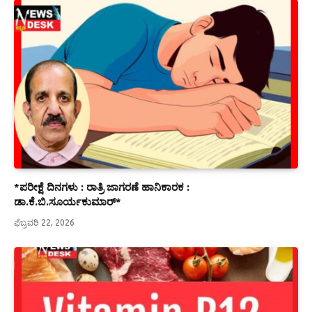
*ಪರೀಕ್ಷೆ ದಿನಗಳು : ರಾತ್ರಿ ಜಾಗರಣೆ ಹಾನಿಕಾರಕ :
ಡಾ.ಕೆ.ಬಿ.ಸೂರ್ಯಕುಮಾರ್*
ಫೆಬ್ರವರಿ 22, 2026