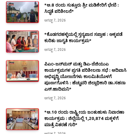
*ಆ.8 ರಂದು ಸುತ್ತೂರು ಶ್ರೀ ಮಡಿಕೇರಿಗೆ ಭೇಟಿ :
ಸಿದ್ಧತೆ ಪರಿಶೀಲನೆ*
ಆಗಷ್ಟ್ 7, 2026
*ಕೊಡಗರಹಳ್ಳಿಯಲ್ಲಿ ಸ್ತನ್ಯಪಾನ ಸಪ್ತಾಹ : ಅಕ್ಕಪಡೆ
ಕುರಿತು ಜಾಗೃತಿ ಕಾರ್ಯಕ್ರಮ*
ಆಗಷ್ಟ್ 7, 2026
ಪಿಎಂ-ಜನ್‍ಮನ್ ಮತ್ತು ಡಿಎ-ಜೆಜಿಯುಎ
ಕಾರ್ಯಕ್ರಮಗಳ ಪ್ರಗತಿ ಪರಿಶೀಲನಾ ಸಭೆ : ಆದಿವಾಸಿ
ಅಭಿವೃದ್ಧಿ ಯೋಜನೆಗಳು ಕಾಲಮಿತಿಯೊಳಗೆ
ಪೂರ್ಣಗೊಳಿಸಿ : ಹೆಚ್ಚುವರಿ ಜಿಲ್ಲಾಧಿಕಾರಿ ಡಾ.ಸಹನಾ
ಎಸ್.ಹಾದಿಮನಿ*
ಆಗಷ್ಟ್ 7, 2026
*ಆ.10 ರಂದು ರಾಷ್ಟ್ರೀಯ ಜಂತುಹುಳು ನಿವಾರಣಾ
ಕಾರ್ಯಕ್ರಮ : ಜಿಲ್ಲೆಯಲ್ಲಿ 1,20,874 ಮಕ್ಕಳಿಗೆ
ಮಾತ್ರೆ ವಿತರಣೆ ಗುರಿ*
ಆಗಷ್ಟ್ 7, 2026