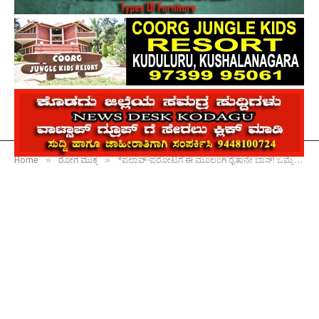
»
»
Home
ರೋಗ ಮುಕ್ತ
*ಪಲಾವ್-ಪರೋಟಗೆ ಈ ಮೂಲಂಗಿ ರೈತಾನೇ ಬಾಸ್! ಒಮ್ಮೆ ಟ್ರೈ ಮಾಡಿದ್ರೆ ಹೋಟೆಲ್ ರುಚಿಯನ್ನೂ ಮರೆತುಬಿಡ್ತೀರಾ!*