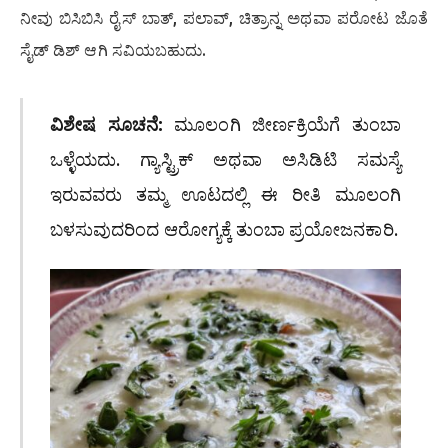
ನೀವು ಬಿಸಿಬಿಸಿ ರೈಸ್ ಬಾತ್, ಪಲಾವ್, ಚಿತ್ರಾನ್ನ ಅಥವಾ ಪರೋಟ ಜೊತೆ
ಸೈಡ್ ಡಿಶ್ ಆಗಿ ಸವಿಯಬಹುದು.
ವಿಶೇಷ ಸೂಚನೆ:
ಮೂಲಂಗಿ ಜೀರ್ಣಕ್ರಿಯೆಗೆ ತುಂಬಾ
ಒಳ್ಳೆಯದು. ಗ್ಯಾಸ್ಟ್ರಿಕ್ ಅಥವಾ ಅಸಿಡಿಟಿ ಸಮಸ್ಯೆ
ಇರುವವರು ತಮ್ಮ ಊಟದಲ್ಲಿ ಈ ರೀತಿ ಮೂಲಂಗಿ
ಬಳಸುವುದರಿಂದ ಆರೋಗ್ಯಕ್ಕೆ ತುಂಬಾ ಪ್ರಯೋಜನಕಾರಿ.