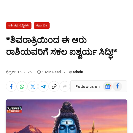
ಇತ್ತೀಚಿನ ಸುದ್ದಿಗಳು
ಕರ್ನಾಟಕ
*ಶಿವರಾತ್ರಿಯಿಂದ ಈ ಆರು
ರಾಶಿಯವರಿಗೆ ಸಕಲ ಐಶ್ವರ್ಯ ಸಿದ್ಧಿ!*
ಫೆಬ್ರವರಿ 15, 2026
1 Min Read
By
admin
Google
Facebook
Follow us on
News