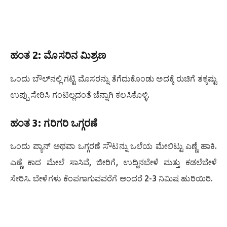
ಹಂತ 2: ಮೊಸರಿನ ಮಿಶ್ರಣ
ಒಂದು ಬೌಲ್‌ನಲ್ಲಿ ಗಟ್ಟಿ ಮೊಸರನ್ನು ತೆಗೆದುಕೊಂಡು ಅದಕ್ಕೆ ರುಚಿಗೆ ತಕ್ಕಷ್ಟು
ಉಪ್ಪು ಸೇರಿಸಿ ಗಂಟಿಲ್ಲದಂತೆ ಚೆನ್ನಾಗಿ ಕಲಸಿಕೊಳ್ಳಿ.
ಹಂತ 3: ಗರಿಗರಿ ಒಗ್ಗರಣೆ
ಒಂದು ಪ್ಯಾನ್ ಅಥವಾ ಒಗ್ಗರಣೆ ಸೌಟನ್ನು ಒಲೆಯ ಮೇಲಿಟ್ಟು ಎಣ್ಣೆ ಹಾಕಿ.
ಎಣ್ಣೆ ಕಾದ ಮೇಲೆ ಸಾಸಿವೆ, ಜೀರಿಗೆ, ಉದ್ದಿನಬೇಳೆ ಮತ್ತು ಕಡಲೆಬೇಳೆ
ಸೇರಿಸಿ. ಬೇಳೆಗಳು ಕೆಂಪಗಾಗುವವರೆಗೆ ಅಂದರೆ 2-3 ನಿಮಿಷ ಹುರಿಯಿರಿ.