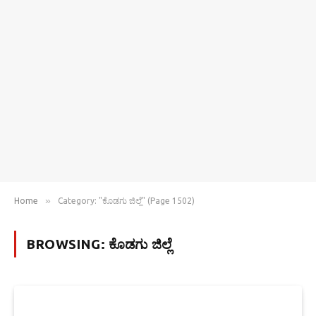
»
Home
Category: "ಕೊಡಗು ಜಿಲ್ಲೆ" (Page 1502)
BROWSING:
ಕೊಡಗು ಜಿಲ್ಲೆ