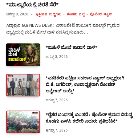
*ಮಾಲ್ದಾರೆಯಲ್ಲಿ ಚಿರತೆ ಸೆರೆ*
ಆಗಷ್ಟ್ 8, 2026
ಇತ್ತೀಚಿನ ಸುದ್ದಿಗಳು
ಕೊಡಗು ಜಿಲ್ಲೆ
ಪೊಲೀಸ್ ನ್ಯೂಸ್
ಸಿದ್ದಾಪುರ ಆ.8 NEWS DESK : ವಿರಾಜಪೇಟೆ ತಾಲೂಕಿನ ಮಾಲ್ದಾರೆ ಗ್ರಾಮದ
ವ್ಯಾಪ್ತಿಯಲ್ಲಿ ಮಹಿಳೆ ಮೇಲೆ ದಾಳಿ ನಡೆಸಿದ್ದ ಸುಮಾರು…
*ಮಹಿಳೆ ಮೇಲೆ ಕಾಡಾನೆ ದಾಳಿ*
ಆಗಷ್ಟ್ 8, 2026
*ಮಡಿಕೇರಿ ಪಟ್ಟಣ ಸಹಕಾರ ಬ್ಯಾಂಕ್ ಅಧ್ಯಕ್ಷರಾಗಿ
ಬಿ.ಕೆ. ಜಗದೀಶ್, ಉಪಾಧ್ಯಕ್ಷರಾಗಿ ರೋಷನ್
ಅನ್ವೇಕರ್ ಆಯ್ಕೆ*
ಆಗಷ್ಟ್ 7, 2026
*ರೈತರ ಬಂಧನಕ್ಕೆ ಖಂಡನೆ : ಪೊಲೀಸ್ ಕ್ರಮದ ವಿರುದ್ಧ
ಕೊಡಗು ಎಸ್‍ಪಿ ಕಚೇರಿ ಎದುರು ಪ್ರತಿಭಟನೆ*
ಆಗಷ್ಟ್ 7, 2026