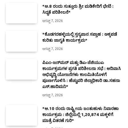
*ಆ.8 ರಂದು ಸುತ್ತೂರು ಶ್ರೀ ಮಡಿಕೇರಿಗೆ ಭೇಟಿ :
ಸಿದ್ಧತೆ ಪರಿಶೀಲನೆ*
ಆಗಷ್ಟ್ 7, 2026
*ಕೊಡಗರಹಳ್ಳಿಯಲ್ಲಿ ಸ್ತನ್ಯಪಾನ ಸಪ್ತಾಹ : ಅಕ್ಕಪಡೆ
ಕುರಿತು ಜಾಗೃತಿ ಕಾರ್ಯಕ್ರಮ*
ಆಗಷ್ಟ್ 7, 2026
ಪಿಎಂ-ಜನ್‍ಮನ್ ಮತ್ತು ಡಿಎ-ಜೆಜಿಯುಎ
ಕಾರ್ಯಕ್ರಮಗಳ ಪ್ರಗತಿ ಪರಿಶೀಲನಾ ಸಭೆ : ಆದಿವಾಸಿ
ಅಭಿವೃದ್ಧಿ ಯೋಜನೆಗಳು ಕಾಲಮಿತಿಯೊಳಗೆ
ಪೂರ್ಣಗೊಳಿಸಿ : ಹೆಚ್ಚುವರಿ ಜಿಲ್ಲಾಧಿಕಾರಿ ಡಾ.ಸಹನಾ
ಎಸ್.ಹಾದಿಮನಿ*
ಆಗಷ್ಟ್ 7, 2026
*ಆ.10 ರಂದು ರಾಷ್ಟ್ರೀಯ ಜಂತುಹುಳು ನಿವಾರಣಾ
ಕಾರ್ಯಕ್ರಮ : ಜಿಲ್ಲೆಯಲ್ಲಿ 1,20,874 ಮಕ್ಕಳಿಗೆ
ಮಾತ್ರೆ ವಿತರಣೆ ಗುರಿ*