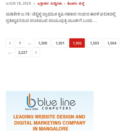
ಜನವರಿ 18, 2024
ಇತ್ತೀಚಿನ ಸುದ್ದಿಗಳು
ಕೊಡಗು ಜಿಲ್ಲೆ
ಮಡಿಕೇರಿ ಜ.18 : ಚೆಟ್ಟಳ್ಳಿ ಪ್ರಾಥಮಿಕ ಕೃಷಿ ಸಹಕಾರ ಸಂಘದ ಈರಳೆ ಘಟಕದಲ್ಲಿ
ಪ್ರತಿಷ್ಠಾಪಿಸಿರುವ ಪಂಚಮುಖಿ ವಾಯುಪುತ್ರ ಮೂರ್ತಿಗೆ ಒಂದು…
Previous
…
1
1,500
1,501
1,502
1,503
1,504
Next
…
2,227