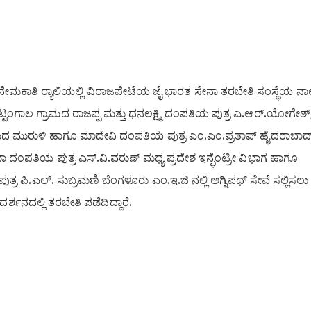
ನೇಮಕಾತಿ ರ‍್ಯಾಲಿಯಲ್ಲಿ ವಿರಾಜಪೇಟೆಯ ಜೈ ಭಾರತ ಸೇನಾ ತರಬೇತಿ ಸಂಸ್ಥೆಯ ನಾಲ
. ಬಿಟ್ಟಂಗಾಲ ಗ್ರಾಮದ ರಾಜಪ್ಪ ಮತ್ತು ಧನಲಕ್ಷ್ಮಿ ದಂಪತಿಯ ಪುತ್ರ ಎ.ಆರ್.ಯೋಗೇಶ್
್ರಾಮದ ಮುರುಳಿ ಹಾಗೂ ಮಾದೇವಿ ದಂಪತಿಯ ಪುತ್ರ ಎಂ.ಎಂ.ಪ್ರತಾಪ್ ಹೈದರಾಬಾದ
 ದಂಪತಿಯ ಪುತ್ರ ಎಸ್.ವಿ.ವರುಣ್ ಮಧ್ಯ ಪ್ರದೇಶ ಇನ್ಫೆಂಟ್ರೀ ವಿಭಾಗ ಹಾಗೂ
 ಪಿ.ಎಲ್. ಸುಬ್ರಮಣಿ ಬೆಂಗಳೂರು ಎಂ.ಇ.ಜಿ ನಲ್ಲಿ ಅಗ್ನಿಪಥ್ ಸೇವೆ ಸಲ್ಲಿಸಲು
ರ್ಶನದಲ್ಲಿ ತರಬೇತಿ ಪಡೆದಿದ್ದಾರೆ.