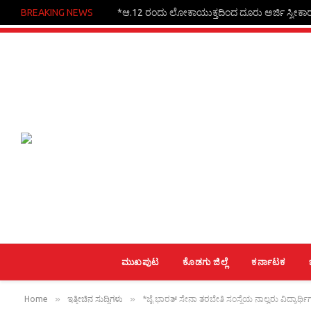
BREAKING NEWS
*ಆ.12 ರಂದು ಲೋಕಾಯುಕ್ತದಿಂದ ದೂರು ಅರ್ಜಿ ಸ್ವೀಕಾ
ಮುಖಪುಟ
ಕೊಡಗು ಜಿಲ್ಲೆ
ಕರ್ನಾಟಕ
»
»
Home
ಇತ್ತೀಚಿನ ಸುದ್ದಿಗಳು
*ಜೈ ಭಾರತ್ ಸೇನಾ ತರಬೇತಿ ಸಂಸ್ಥೆಯ ನಾಲ್ವರು ವಿದ್ಯಾರ್ಥಿಗ