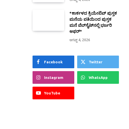
*ಕಾರ್ಕಳದ ಕ್ರಿಯೇಟಿವ್ ಪುಸ್ತಕ
ಮನೆಯ ವತಿಯಿಂದ ಪುಸ್ತಕ
ಮನೆ ವೆಬ್‍ಸೈಟ್‍ನಲ್ಲಿ ಭರ್ಜರಿ
ಆಫರ್*
ಆಗಷ್ಟ್ 4, 2026
Facebook
Twitter
Instagram
WhatsApp
YouTube