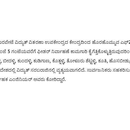
ರಪೇಟೆ ವಿದ್ಯುತ್ ವಿತರಣಾ ಉಪಕೇಂದ್ರದ ಕೇಂದ್ರದಿಂದ ಹೊರಹೊಮ್ಮುವ ಎಫ್
ಿಂದ ಸಂಜೆ 5 ಗಂಟೆಯವರೆಗೆ ಫೀಡರ್ ನಿರ್ವಾಹಣೆ ಕಾಮಗಾರಿ ಕೈಗೆತ್ತಿಕೊಳ್ಳುತ್ತಿರುವುದರ
 ಬೀದಳ್ಳಿ, ಕುಂದಳ್ಳಿ, ಕುಡಿಗಾಣ, ಕೊತ್ನಳ್ಳಿ, ತೋಳೂರು ಶೆಟ್ಟಳ್ಳಿ, ಕೂತಿ, ಹೊಸಬೀಡು
ರದೇಶದಲ್ಲಿ ವಿದ್ಯುತ್ ಸರಬರಾಜಿನಲ್ಲಿ ವ್ಯತ್ಯಯವಾಗಲಿದೆ. ಸಾರ್ವಜನಿಕರು ಸಹಕರಿಸ
ವಾಹಕ ಎಂಜಿನಿಯರ್ ಅವರು ಕೋರಿದ್ದಾರೆ.