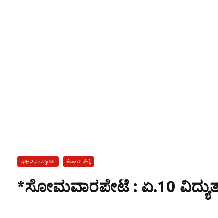
ಇತ್ತೀಚಿನ ಸುದ್ದಿಗಳು
ಕೊಡಗು ಜಿಲ್ಲೆ
*ಸೋಮವಾರಪೇಟೆ : ಏ.10 ವಿದ್ಯುತ್ 