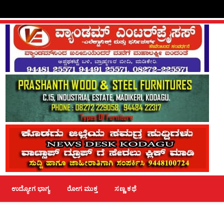
ಉದ್ಯೋಗ ಭಾಗ್ಯ
ರೋಗ ಮುಕ್ತ
ಸಣ್ಣ ಕಥೆ