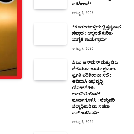
ಪರಿಶೀಲನೆ*
ಆಗಷ್ಟ್ 7, 2026
*ಕೊಡಗರಹಳ್ಳಿಯಲ್ಲಿ ಸ್ತನ್ಯಪಾನ
ಸಪ್ತಾಹ : ಅಕ್ಕಪಡೆ ಕುರಿತು
ಜಾಗೃತಿ ಕಾರ್ಯಕ್ರಮ*
ಆಗಷ್ಟ್ 7, 2026
ಪಿಎಂ-ಜನ್‍ಮನ್ ಮತ್ತು ಡಿಎ-
ಜೆಜಿಯುಎ ಕಾರ್ಯಕ್ರಮಗಳ
ಪ್ರಗತಿ ಪರಿಶೀಲನಾ ಸಭೆ :
ಆದಿವಾಸಿ ಅಭಿವೃದ್ಧಿ
ಯೋಜನೆಗಳು
ಕಾಲಮಿತಿಯೊಳಗೆ
ಪೂರ್ಣಗೊಳಿಸಿ : ಹೆಚ್ಚುವರಿ
ಜಿಲ್ಲಾಧಿಕಾರಿ ಡಾ.ಸಹನಾ
ಎಸ್.ಹಾದಿಮನಿ*
ಆಗಷ್ಟ್ 7, 2026