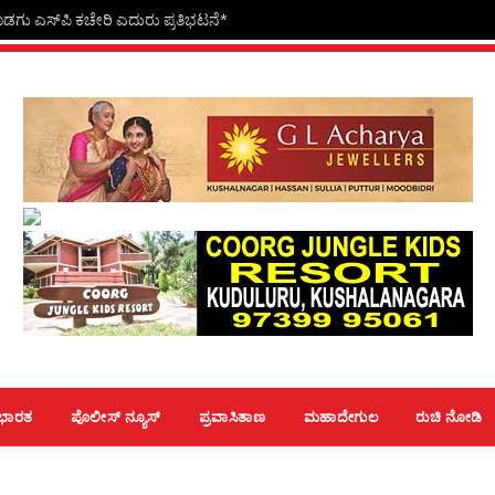
ೊಡಗು ಎಸ್‍ಪಿ ಕಚೇರಿ ಎದುರು ಪ್ರತಿಭಟನೆ*
ಭಾರತ
ಪೊಲೀಸ್ ನ್ಯೂಸ್
ಪ್ರವಾಸಿತಾಣ
ಮಹಾದೇಗುಲ
ರುಚಿ ನೋಡಿ