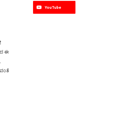
YouTube
2
ಿಂದ ಈ
,
ುವಂತೆ