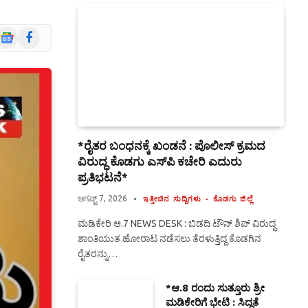
Google
Facebook
News
*ರೈತರ ಬಂಧನಕ್ಕೆ ಖಂಡನೆ : ಪೊಲೀಸ್ ಕ್ರಮದ
ವಿರುದ್ಧ ಕೊಡಗು ಎಸ್‍ಪಿ ಕಚೇರಿ ಎದುರು
ಪ್ರತಿಭಟನೆ*
ಆಗಷ್ಟ್ 7, 2026
ಇತ್ತೀಚಿನ ಸುದ್ದಿಗಳು
ಕೊಡಗು ಜಿಲ್ಲೆ
ಮಡಿಕೇರಿ ಆ.7 NEWS DESK : ಬಿಡದಿ ಟೌನ್ ಶಿಪ್ ವಿರುದ್ಧ
ಶಾಂತಿಯುತ ಹೋರಾಟ ನಡೆಸಲು ತೆರಳುತ್ತಿದ್ದ ಕೊಡಗಿನ
ರೈತರನ್ನು…
*ಆ.8 ರಂದು ಸುತ್ತೂರು ಶ್ರೀ
ಮಡಿಕೇರಿಗೆ ಭೇಟಿ : ಸಿದ್ಧತೆ