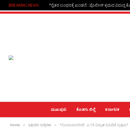
BREAKING NEWS
*ರೈತರ ಬಂಧನಕ್ಕೆ ಖಂಡನೆ : ಪೊಲೀಸ್ ಕ್ರಮದ ವಿರುದ್ಧ ಕ
ಮುಖಪುಟ
ಕೊಡಗು ಜಿಲ್ಲೆ
ಕರ್ನಾಟಕ
»
»
Home
ಇತ್ತೀಚಿನ ಸುದ್ದಿಗಳು
*ಸೋಮವಾರಪೇಟೆ : ಏ.10 ವಿದ್ಯುತ್ ವಿವಿಧೆಡೆ ವ್ಯತ್ಯಯ*