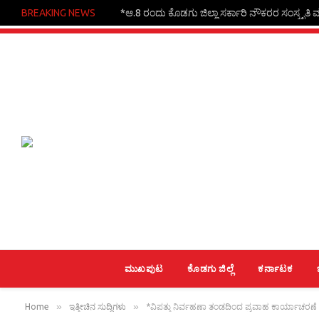
BREAKING NEWS
*ಆ.8 ರಂದು ಕೊಡಗು ಜಿಲ್ಲಾ ಸರ್ಕಾರಿ ನೌಕರರ ಸಂಸ್ಕೃತಿ ಮತ
ಮುಖಪುಟ
ಕೊಡಗು ಜಿಲ್ಲೆ
ಕರ್ನಾಟಕ
»
»
Home
ಇತ್ತೀಚಿನ ಸುದ್ದಿಗಳು
*ವಿಪತ್ತು ನಿರ್ವಹಣಾ ತಂಡದಿಂದ ಪ್ರವಾಹ ಕಾರ್ಯಾಚರಣೆ