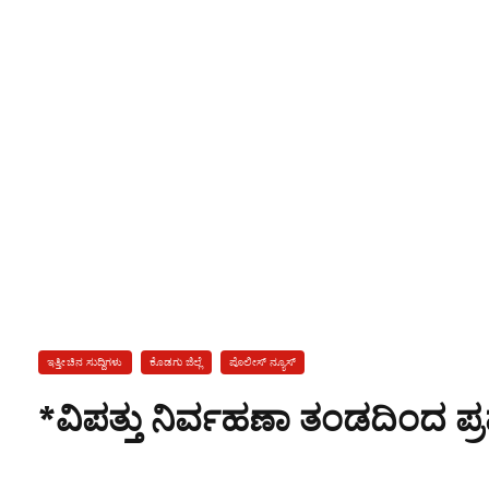
ಇತ್ತೀಚಿನ ಸುದ್ದಿಗಳು
ಕೊಡಗು ಜಿಲ್ಲೆ
ಪೊಲೀಸ್ ನ್ಯೂಸ್
*ವಿಪತ್ತು ನಿರ್ವಹಣಾ ತಂಡದಿಂದ ಪ