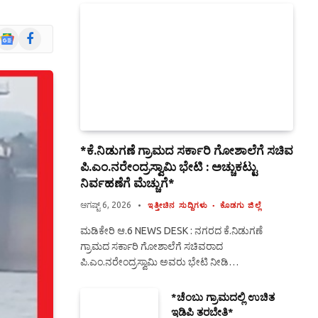
Google
Facebook
News
*ಕೆ.ನಿಡುಗಣೆ ಗ್ರಾಮದ ಸರ್ಕಾರಿ ಗೋಶಾಲೆಗೆ ಸಚಿವ
ಪಿ.ಎಂ.ನರೇಂದ್ರಸ್ವಾಮಿ ಭೇಟಿ : ಅಚ್ಚುಕಟ್ಟು
ನಿರ್ವಹಣೆಗೆ ಮೆಚ್ಚುಗೆ*
ಆಗಷ್ಟ್ 6, 2026
ಇತ್ತೀಚಿನ ಸುದ್ದಿಗಳು
ಕೊಡಗು ಜಿಲ್ಲೆ
ಮಡಿಕೇರಿ ಆ.6 NEWS DESK : ನಗರದ ಕೆ.ನಿಡುಗಣೆ
ಗ್ರಾಮದ ಸರ್ಕಾರಿ ಗೋಶಾಲೆಗೆ ಸಚಿವರಾದ
ಪಿ.ಎಂ.ನರೇಂದ್ರಸ್ವಾಮಿ ಅವರು ಭೇಟಿ ನೀಡಿ…
*ಚೆಂಬು ಗ್ರಾಮದಲ್ಲಿ ಉಚಿತ
ಇಡಿಪಿ ತರಬೇತಿ*