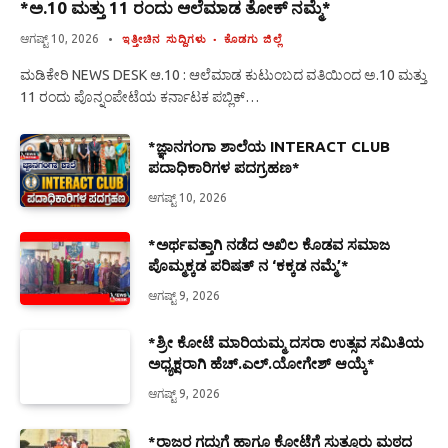
*ಅ.10 ಮತ್ತು 11 ರಂದು ಆಲೆಮಾಡ ತೋಕ್ ನಮ್ಮೆ*
ಆಗಷ್ಟ್ 10, 2026
ಇತ್ತೀಚಿನ ಸುದ್ದಿಗಳು
ಕೊಡಗು ಜಿಲ್ಲೆ
ಮಡಿಕೇರಿ NEWS DESK ಆ.10 : ಆಲೆಮಾಡ ಕುಟುಂಬದ ವತಿಯಿಂದ ಅ.10 ಮತ್ತು
11 ರಂದು ಪೊನ್ನಂಪೇಟೆಯ ಕರ್ನಾಟಕ ಪಬ್ಲಿಕ್…
*ಜ್ಞಾನಗಂಗಾ ಶಾಲೆಯ INTERACT CLUB
ಪದಾಧಿಕಾರಿಗಳ ಪದಗ್ರಹಣ*
ಆಗಷ್ಟ್ 10, 2026
*ಅರ್ಥವತ್ತಾಗಿ ನಡೆದ ಅಖಿಲ ಕೊಡವ ಸಮಾಜ
ಪೊಮ್ಮಕ್ಕಡ ಪರಿಷತ್ ನ ‘ಕಕ್ಕಡ ನಮ್ಮೆ’*
ಆಗಷ್ಟ್ 9, 2026
*ಶ್ರೀ ಕೋಟೆ ಮಾರಿಯಮ್ಮ ದಸರಾ ಉತ್ಸವ ಸಮಿತಿಯ
ಅಧ್ಯಕ್ಷರಾಗಿ ಹೆಚ್.ಎಲ್.ಯೋಗೇಶ್ ಆಯ್ಕೆ*
ಆಗಷ್ಟ್ 9, 2026
*ರಾಜರ ಗದ್ದುಗೆ ಹಾಗೂ ಕೋಟೆಗೆ ಸುತ್ತೂರು ಮಠದ