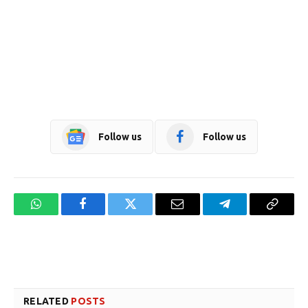
Follow us
Follow us
WhatsApp
Facebook
Twitter
Email
Telegram
Copy
Link
Website design development company services in Mangalore
Forex Trading Teacher in India
RELATED
POSTS