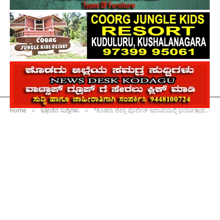
»
»
Home
ಇತ್ತೀಚಿನ ಸುದ್ದಿಗಳು
*ಕೊಡಗು ಜಿಲ್ಲಾ ಪೊಲೀಸ್ ಇಲಾಖೆಯಲ್ಲಿ ಭಯೋತ್ಪಾದನಾ ವಿರೋಧಿ ದಿನ ಆಚರಣೆ : ಪ್ರತಿಜ್ಞಾ ವಿಧಿ ಸ್ವೀಕಾರ*