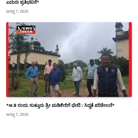
ಎದುರು ಪ್ರತಿಭಟನೆ*
ಆಗಷ್ಟ್ 7, 2026
*ಆ.8 ರಂದು ಸುತ್ತೂರು ಶ್ರೀ ಮಡಿಕೇರಿಗೆ ಭೇಟಿ : ಸಿದ್ಧತೆ ಪರಿಶೀಲನೆ*
ಆಗಷ್ಟ್ 7, 2026