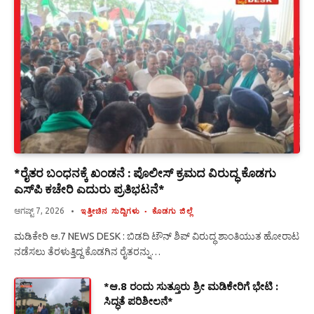
*ರೈತರ ಬಂಧನಕ್ಕೆ ಖಂಡನೆ : ಪೊಲೀಸ್ ಕ್ರಮದ ವಿರುದ್ಧ ಕೊಡಗು
ಎಸ್‍ಪಿ ಕಚೇರಿ ಎದುರು ಪ್ರತಿಭಟನೆ*
ಆಗಷ್ಟ್ 7, 2026
ಇತ್ತೀಚಿನ ಸುದ್ದಿಗಳು
ಕೊಡಗು ಜಿಲ್ಲೆ
ಮಡಿಕೇರಿ ಆ.7 NEWS DESK : ಬಿಡದಿ ಟೌನ್ ಶಿಪ್ ವಿರುದ್ಧ ಶಾಂತಿಯುತ ಹೋರಾಟ
ನಡೆಸಲು ತೆರಳುತ್ತಿದ್ದ ಕೊಡಗಿನ ರೈತರನ್ನು…
*ಆ.8 ರಂದು ಸುತ್ತೂರು ಶ್ರೀ ಮಡಿಕೇರಿಗೆ ಭೇಟಿ :
ಸಿದ್ಧತೆ ಪರಿಶೀಲನೆ*