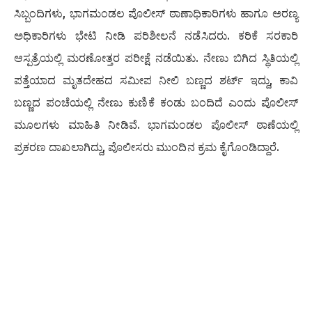
ಸಿಬ್ಬಂದಿಗಳು, ಭಾಗಮಂಡಲ ಪೊಲೀಸ್ ಠಾಣಾಧಿಕಾರಿಗಳು ಹಾಗೂ ಅರಣ್ಯ
ಅಧಿಕಾರಿಗಳು ಭೇಟಿ ನೀಡಿ ಪರಿಶೀಲನೆ ನಡೆಸಿದರು. ಕರಿಕೆ ಸರಕಾರಿ
ಆಸ್ಪತ್ರೆಯಲ್ಲಿ ಮರಣೋತ್ತರ ಪರೀಕ್ಷೆ ನಡೆಯಿತು. ನೇಣು ಬಿಗಿದ ಸ್ಥಿತಿಯಲ್ಲಿ
ಪತ್ತೆಯಾದ ಮೃತದೇಹದ ಸಮೀಪ ನೀಲಿ ಬಣ್ಣದ ಶರ್ಟ್ ಇದ್ದು, ಕಾವಿ
ಬಣ್ಣದ ಪಂಚೆಯಲ್ಲಿ ನೇಣು ಕುಣಿಕೆ ಕಂಡು ಬಂದಿದೆ ಎಂದು ಪೊಲೀಸ್
ಮೂಲಗಳು ಮಾಹಿತಿ ನೀಡಿವೆ. ಭಾಗಮಂಡಲ ಪೊಲೀಸ್ ಠಾಣೆಯಲ್ಲಿ
ಪ್ರಕರಣ ದಾಖಲಾಗಿದ್ದು, ಪೊಲೀಸರು ಮುಂದಿನ ಕ್ರಮ ಕೈಗೊಂಡಿದ್ದಾರೆ.