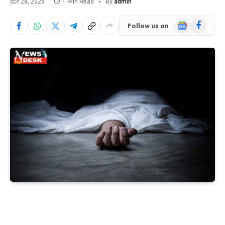
ಮೇ 28, 2026
1 Min Read
By
admin
Google
Facebook
Follow us on
News