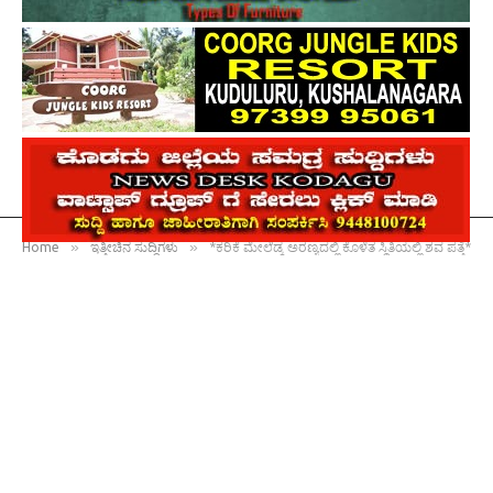
»
»
Home
ಇತ್ತೀಚಿನ ಸುದ್ದಿಗಳು
*ಕರಿಕೆ ಮೇಲೆಡ್ಕ ಅರಣ್ಯದಲ್ಲಿ ಕೊಳೆತ ಸ್ಥಿತಿಯಲ್ಲಿ ಶವ ಪತ್ತೆ*