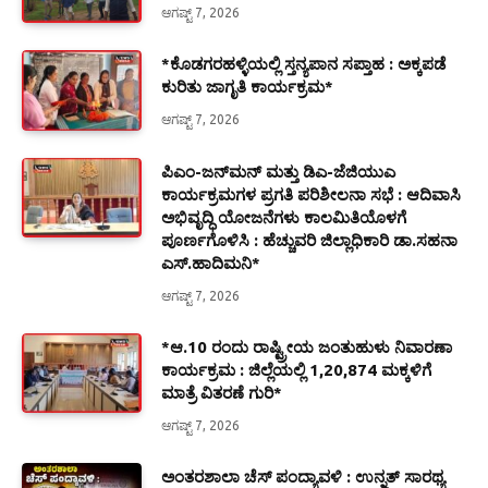
ಆಗಷ್ಟ್ 7, 2026
*ಕೊಡಗರಹಳ್ಳಿಯಲ್ಲಿ ಸ್ತನ್ಯಪಾನ ಸಪ್ತಾಹ : ಅಕ್ಕಪಡೆ
ಕುರಿತು ಜಾಗೃತಿ ಕಾರ್ಯಕ್ರಮ*
ಆಗಷ್ಟ್ 7, 2026
ಪಿಎಂ-ಜನ್‍ಮನ್ ಮತ್ತು ಡಿಎ-ಜೆಜಿಯುಎ
ಕಾರ್ಯಕ್ರಮಗಳ ಪ್ರಗತಿ ಪರಿಶೀಲನಾ ಸಭೆ : ಆದಿವಾಸಿ
ಅಭಿವೃದ್ಧಿ ಯೋಜನೆಗಳು ಕಾಲಮಿತಿಯೊಳಗೆ
ಪೂರ್ಣಗೊಳಿಸಿ : ಹೆಚ್ಚುವರಿ ಜಿಲ್ಲಾಧಿಕಾರಿ ಡಾ.ಸಹನಾ
ಎಸ್.ಹಾದಿಮನಿ*
ಆಗಷ್ಟ್ 7, 2026
*ಆ.10 ರಂದು ರಾಷ್ಟ್ರೀಯ ಜಂತುಹುಳು ನಿವಾರಣಾ
ಕಾರ್ಯಕ್ರಮ : ಜಿಲ್ಲೆಯಲ್ಲಿ 1,20,874 ಮಕ್ಕಳಿಗೆ
ಮಾತ್ರೆ ವಿತರಣೆ ಗುರಿ*
ಆಗಷ್ಟ್ 7, 2026
ಅಂತರಶಾಲಾ ಚೆಸ್ ಪಂದ್ಯಾವಳಿ : ಉನ್ನತ್ ಸಾರಥ್ಯ