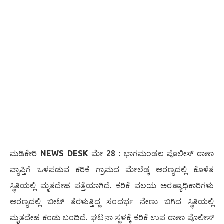
ಮಡಿಕೇರಿ
NEWS DESK
ಮೇ 28 : ಭಾಗಮಂಡಲ ಪೊಲೀಸ್ ಠಾಣಾ
ವ್ಯಾಪ್ತಿಗೆ ಒಳಪಡುವ ಕರಿಕೆ ಗ್ರಾಮದ ಮೇಲೆಡ್ಕ ಅರಣ್ಯದಲ್ಲಿ ಕೊಳೆತ
ಸ್ಥಿತಿಯಲ್ಲಿ ಮೃತದೇಹ ಪತ್ತೆಯಾಗಿದೆ. ಕರಿಕೆ ವಲಯ ಅರಣ್ಯಾಧಿಕಾರಿಗಳು
ಅರಣ್ಯದಲ್ಲಿ ಬೀಟ್ ತೆರಳುತ್ತಿದ್ದ ಸಂದರ್ಭ ನೇಣು ಬಿಗಿದ ಸ್ಥಿತಿಯಲ್ಲಿ
ಮೃತದೇಹ ಕಂಡು ಬಂದಿದೆ. ಘಟನಾ ಸ್ಥಳಕ್ಕೆ ಕರಿಕೆ ಉಪ ಠಾಣಾ ಪೊಲೀಸ್