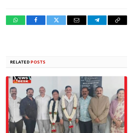
WhatsApp
Facebook
Twitter
Email
Telegram
Copy
Link
Website design development company services in Mangalore
Forex Trading Teacher in India
RELATED
POSTS