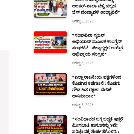
ಅಂತರ್-ಶಾಲಾ ಬೆಳ್ಳಿ ಹಬ್ಬದ
ಚೆಸ್ ಪಂದ್ಯಾವಳಿ ಉದ್ಘಾಟನೆ*
ಆಗಷ್ಟ್ 6, 2026
*ಸಂಘಟನಾ ಸೃಜನ್
ಅಭಿಯಾನ್ ಮೂಲಕ ಕಾಂಗ್ರೆಸ್
ಸಂಘಟನೆ : ಜಿಲ್ಲಾಧ್ಯಕ್ಷರ ಆಯ್ಕೆಗೆ
ಅಭಿಪ್ರಾಯ ಸಂಗ್ರಹ*
ಆಗಷ್ಟ್ 6, 2026
*ಎಲ್ಲಾ ರಾಜಕೀಯ ಪಕ್ಷಗಳಿಂದ
ಕೊಡಗಿನ ಕಡೆಗಣನೆ : ಕೊಡಗು
ಗೌಡ ಹಿತ ರಕ್ಷಣಾ ವೇದಿಕೆ
ಅಸಮಾಧಾನ*
ಆಗಷ್ಟ್ 6, 2026
*ಸಂವಿಧಾನದ ಬಗ್ಗೆ ಬದ್ಧತೆ ಇದ್ದರೆ
ಮೀಸಲಾತಿ ಕಾನೂನನ್ನು 9ನೇ
ಪರಿಚ್ಛೇದಕ್ಕೆ ಸೇರ್ಪಡೆಗೊಳಿಸಿ :