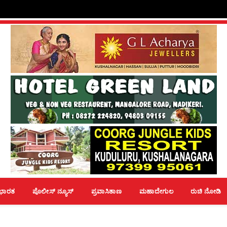
ಭಾರತ
ಪೊಲೀಸ್ ನ್ಯೂಸ್
ಪ್ರವಾಸಿತಾಣ
ಮಹಾದೇಗುಲ
ರುಚಿ ನೋಡಿ