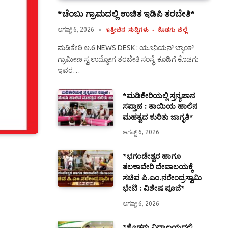
*ಚೆಂಬು ಗ್ರಾಮದಲ್ಲಿ ಉಚಿತ ಇಡಿಪಿ ತರಬೇತಿ*
ಆಗಷ್ಟ್ 6, 2026
ಇತ್ತೀಚಿನ ಸುದ್ದಿಗಳು
ಕೊಡಗು ಜಿಲ್ಲೆ
ಮಡಿಕೇರಿ ಆ.6 NEWS DESK : ಯೂನಿಯನ್ ಬ್ಯಾಂಕ್
ಗ್ರಾಮೀಣ ಸ್ವ ಉದ್ಯೋಗ ತರಬೇತಿ ಸಂಸ್ಥೆ, ಕೂಡಿಗೆ ಕೊಡಗು
ಇವರ…
*ಮಡಿಕೇರಿಯಲ್ಲಿ ಸ್ತನ್ಯಪಾನ
ಸಪ್ತಾಹ : ತಾಯಿಯ ಹಾಲಿನ
ಮಹತ್ವದ ಕುರಿತು ಜಾಗೃತಿ*
ಆಗಷ್ಟ್ 6, 2026
*ಭಗಂಡೇಶ್ವರ ಹಾಗೂ
ತಲಕಾವೇರಿ ದೇವಾಲಯಕ್ಕೆ
ಸಚಿವ ಪಿ.ಎಂ.ನರೇಂದ್ರಸ್ವಾಮಿ
ಭೇಟಿ : ವಿಶೇಷ ಪೂಜೆ*
ಆಗಷ್ಟ್ 6, 2026
*ಕೊಡಗು ವಿದ್ಯಾಲಯದಲ್ಲಿ