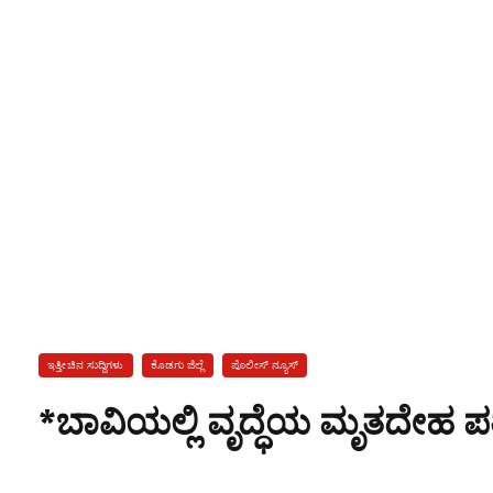
ಇತ್ತೀಚಿನ ಸುದ್ದಿಗಳು
ಕೊಡಗು ಜಿಲ್ಲೆ
ಪೊಲೀಸ್ ನ್ಯೂಸ್
*ಬಾವಿಯಲ್ಲಿ ವೃದ್ಧೆಯ ಮೃತದೇಹ ಪತ್