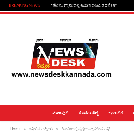
BREAKING NEWS
*ಚೆಂಬು ಗ್ರಾಮದಲ್ಲಿ ಉಚಿತ ಇಡಿಪಿ ತರಬೇತಿ*
ಮುಖಪುಟ
ಕೊಡಗು ಜಿಲ್ಲೆ
ಕರ್ನಾಟಕ
»
»
Home
ಇತ್ತೀಚಿನ ಸುದ್ದಿಗಳು
*ಬಾವಿಯಲ್ಲಿ ವೃದ್ಧೆಯ ಮೃತದೇಹ ಪತ್ತೆ*