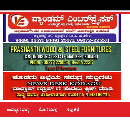
ಉದ್ಯೋಗ ಭಾಗ್ಯ
ರೋಗ ಮುಕ್ತ
ಸಣ್ಣ ಕಥೆ