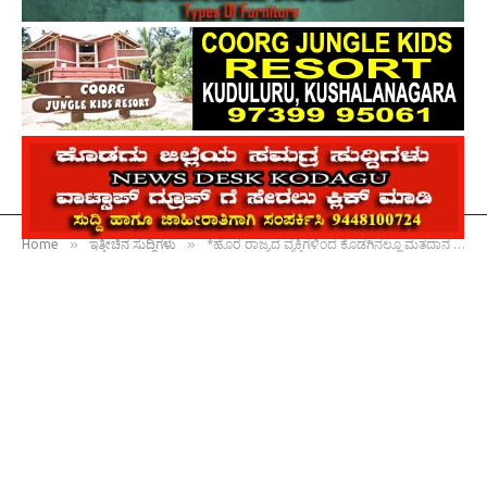
»
»
Home
ಇತ್ತೀಚಿನ ಸುದ್ದಿಗಳು
*ಹೊರ ರಾಜ್ಯದ ವ್ಯಕ್ತಿಗಳಿಂದ ಕೊಡಗಿನಲ್ಲೂ ಮತದಾನ : ದ್ವಿಮುಖ ಮತದಾರರ ಗುರುತಿನ ಚೀಟಿ ಮತ್ತು ಆಧಾರ್ ವಂಚನೆ ತಡೆಗಟ್ಟಲು ಸಿಎನ್‌ಸಿ ಆಗ್ರಹ*