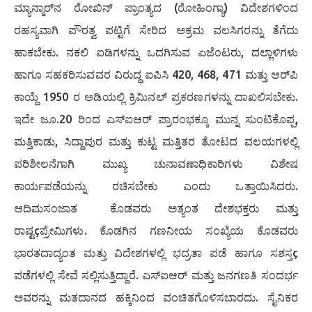
ಮ್ಯಾನ್ಮಾರ್‌ನ ರೋಖಿನ್ ಪ್ರಾಂತ್ಯದ (ರೋಹಿಂಗ್ಯಾ) ವಿದೇಶಗಳಿಂದ
ರಹಸ್ಯವಾಗಿ ಪೌರತ್ವ ಪಟ್ಟಿಗೆ ಸೇರಿದ ಅಕ್ರಮ ವಲಸಿಗರನ್ನು ತೆಗೆದು
ಹಾಕಬೇಕು. ನಕಲಿ ಐಡಿಗಳನ್ನು ಒದಗಿಸುವ ಏಜೆಂಟರು, ದಲ್ಲಾಳಿಗಳು
ಹಾಗೂ ಸಹಕರಿಸುವವರ ವಿರುದ್ಧ ಐಪಿಸಿ 420, 468, 471 ಮತ್ತು ಆರ್‌ಪಿ
ಕಾಯ್ದೆ 1950 ರ ಅಡಿಯಲ್ಲಿ ಕ್ರಿಮಿನಲ್ ಪ್ರಕರಣಗಳನ್ನು ದಾಖಲಿಸಬೇಕು.
ಇದೇ ಜೂ.20 ರಿಂದ ಎಸ್‌ಐಆರ್ ಪ್ರಾರಂಭಕ್ಕೂ ಮುನ್ನ ಸುಂಟಿಕೊಪ್ಪ,
ಮತ್ತಿಕಾಡು, ಸಿದ್ದಾಪುರ ಮತ್ತು ಕುಟ್ಟ ಮತ್ತಿತರ ತೋಟದ ವಲಯಗಳಲ್ಲಿ
ಪರಿಶೀಲನೆಗಾಗಿ ಮುಖ್ಯ ಚುನಾವಣಾಧಿಕಾರಿಗಳು ವಿಶೇಷ
ಕಾರ್ಯಪಡೆಯನ್ನು ರಚಿಸಬೇಕು ಎಂದು ಒತ್ತಾಯಿಸಿದರು.
ಆದಿಮಸಂಜಾತ ಕೊಡವರು ಅತ್ಯಂತ ದೇಶಭಕ್ತರು ಮತ್ತು
ರಾಷ್ಟçಪ್ರೇಮಿಗಳು. ಕೊಡಗಿನ ಗಣನೀಯ ಸಂಖ್ಯೆಯ ಕೊಡವರು
ಭಾರತದಾದ್ಯಂತ ಮತ್ತು ವಿದೇಶಗಳಲ್ಲಿ ಭದ್ರತಾ ಪಡೆ ಹಾಗೂ ಸಶಸ್ತç
ಪಡೆಗಳಲ್ಲಿ ಸೇವೆ ಸಲ್ಲಿಸುತ್ತಿದ್ದಾರೆ. ಎಸ್‌ಐಆರ್ ಮತ್ತು ಜನಗಣತಿ ಸಂದರ್ಭ
ಅವರನ್ನು ಮತದಾನದ ಹಕ್ಕಿನಿಂದ ವಂಚಿತಗೊಳಿಸಬಾರದು. ಸೈನಿಕರ