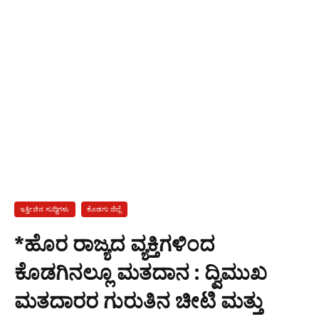
ಇತ್ತೀಚಿನ ಸುದ್ದಿಗಳು
ಕೊಡಗು ಜಿಲ್ಲೆ
*ಹೊರ ರಾಜ್ಯದ ವ್ಯಕ್ತಿಗಳಿಂದ
ಕೊಡಗಿನಲ್ಲೂ ಮತದಾನ : ದ್ವಿಮುಖ
ಮತದಾರರ ಗುರುತಿನ ಚೀಟಿ ಮತ್ತು