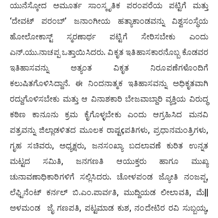
ಯುನೆಸ್ಕೋದ ಅಮೂರ್ತ ಸಾಂಸ್ಕೃತಿಕ ಪರಂಪರೆಯ ಪಟ್ಟಿಗೆ ಮತ್ತು
‘ದೇವಟ್ ಪರಂಬ್’ ಜನಾಂಗೀಯ ಹತ್ಯಾಕಾಂಡವನ್ನು ವಿಶ್ವಸಂಸ್ಥೆಯ
ಹೋಲೋಕಾಸ್ಟ್ ಸ್ಮರಣಾರ್ಥ ಪಟ್ಟಿಗೆ ಸೇರಿಸಬೇಕು ಎಂದು
ಎನ್.ಯು.ನಾಚಪ್ಪ ಒತ್ತಾಯಿಸಿದರು. ವಿಕೃತ ಇತಿಹಾಸಕಾರನೊಬ್ಬ ಕೊಡವರ
ಇತಿಹಾಸವನ್ನು ಅತ್ಯಂತ ವಿಕೃತ ನಿರೂಪಣೆಗಳೊಂದಿಗೆ
ಕಲುಷಿತಗೊಳಿಸಿದ್ದಾನೆ. ಈ ನಿಂದನಾತ್ಮಕ ಇತಿಹಾಸವನ್ನು ಅಧಿಕೃತವಾಗಿ
ರದ್ದುಗೊಳಿಸಬೇಕು ಮತ್ತು ಆ ವಿನಾಶಕಾರಿ ಬೇಜವಾಬ್ದಾರಿ ವ್ಯಕ್ತಿಯ ವಿರುದ್ಧ
ಕಠಿಣ ಕಾನೂನು ಕ್ರಮ ಕೈಗೊಳ್ಳಬೇಕು ಎಂದು ಆಗ್ರಹಿಸಿದ ಮನವಿ
ಪತ್ರವನ್ನು ಜಿಲ್ಲಾಡಳಿತದ ಮೂಲಕ ರಾಷ್ಟçಪತಿಗಳು, ಪ್ರಧಾನಮಂತ್ರಿಗಳು,
ಗೃಹ ಸಚಿವರು, ಅಧ್ಯಕ್ಷರು, ಜನಸಂಖ್ಯಾ ಬದಲಾವಣೆ ಕುರಿತ ಉನ್ನತ
ಮಟ್ಟದ ಸಮಿತಿ, ಜನಗಣತಿ ಆಯುಕ್ತರು ಹಾಗೂ ಮುಖ್ಯ
ಚುನಾವಣಾಧಿಕಾರಿಗಳಿಗೆ ಸಲ್ಲಿಸಿದರು. ಚೋಳಪಂಡ ಜ್ಯೋತಿ ನಂಜಪ್ಪ,
ಲೆಫ್ಟಿನೆಂಟ್ ಕರ್ನಲ್ ಬಿ.ಎಂ.ಪಾರ್ವತಿ, ಮುದ್ದಿಯಡ ಲೀಲಾವತಿ, ಮೆ||
ಅಳಮಂಡ ಜೈ ಗಣಪತಿ, ಪಟ್ಟಮಾಡ ಕುಶ, ನಂದೇಟಿರ ರವಿ ಸುಬ್ಬಯ್ಯ,