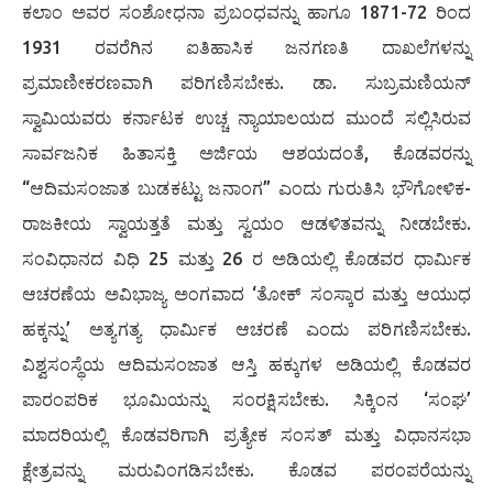
ಕಲಾಂ ಅವರ ಸಂಶೋಧನಾ ಪ್ರಬಂಧವನ್ನು ಹಾಗೂ 1871-72 ರಿಂದ
1931 ರವರೆಗಿನ ಐತಿಹಾಸಿಕ ಜನಗಣತಿ ದಾಖಲೆಗಳನ್ನು
ಪ್ರಮಾಣೀಕರಣವಾಗಿ ಪರಿಗಣಿಸಬೇಕು. ಡಾ. ಸುಬ್ರಮಣಿಯನ್
ಸ್ವಾಮಿಯವರು ಕರ್ನಾಟಕ ಉಚ್ಚ ನ್ಯಾಯಾಲಯದ ಮುಂದೆ ಸಲ್ಲಿಸಿರುವ
ಸಾರ್ವಜನಿಕ ಹಿತಾಸಕ್ತಿ ಅರ್ಜಿಯ ಆಶಯದಂತೆ, ಕೊಡವರನ್ನು
“ಆದಿಮಸಂಜಾತ ಬುಡಕಟ್ಟು ಜನಾಂಗ” ಎಂದು ಗುರುತಿಸಿ ಭೌಗೋಳಿಕ-
ರಾಜಕೀಯ ಸ್ವಾಯತ್ತತೆ ಮತ್ತು ಸ್ವಯಂ ಆಡಳಿತವನ್ನು ನೀಡಬೇಕು.
ಸಂವಿಧಾನದ ವಿಧಿ 25 ಮತ್ತು 26 ರ ಅಡಿಯಲ್ಲಿ ಕೊಡವರ ಧಾರ್ಮಿಕ
ಆಚರಣೆಯ ಅವಿಭಾಜ್ಯ ಅಂಗವಾದ ‘ತೋಕ್ ಸಂಸ್ಕಾರ ಮತ್ತು ಆಯುಧ
ಹಕ್ಕನ್ನು’ ಅತ್ಯಗತ್ಯ ಧಾರ್ಮಿಕ ಆಚರಣೆ ಎಂದು ಪರಿಗಣಿಸಬೇಕು.
ವಿಶ್ವಸಂಸ್ಥೆಯ ಆದಿಮಸಂಜಾತ ಆಸ್ತಿ ಹಕ್ಕುಗಳ ಅಡಿಯಲ್ಲಿ ಕೊಡವರ
ಪಾರಂಪರಿಕ ಭೂಮಿಯನ್ನು ಸಂರಕ್ಷಿಸಬೇಕು. ಸಿಕ್ಕಿಂನ ‘ಸಂಘ’
ಮಾದರಿಯಲ್ಲಿ ಕೊಡವರಿಗಾಗಿ ಪ್ರತ್ಯೇಕ ಸಂಸತ್ ಮತ್ತು ವಿಧಾನಸಭಾ
ಕ್ಷೇತ್ರವನ್ನು ಮರುವಿಂಗಡಿಸಬೇಕು. ಕೊಡವ ಪರಂಪರೆಯನ್ನು