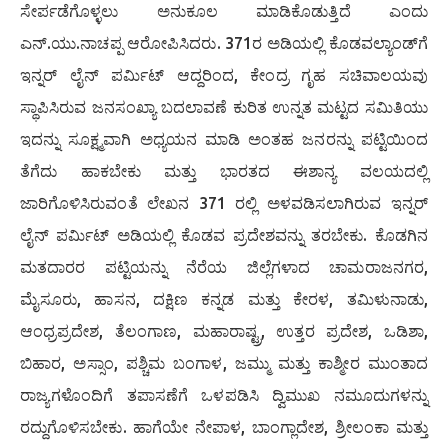
ಸೇರ್ಪಡೆಗೊಳ್ಳಲು ಅನುಕೂಲ ಮಾಡಿಕೊಡುತ್ತಿದೆ ಎಂದು
ಎನ್.ಯು.ನಾಚಪ್ಪ ಆರೋಪಿಸಿದರು. 371ರ ಅಡಿಯಲ್ಲಿ ಕೊಡವಲ್ಯಾಂಡ್‌ಗೆ
ಇನ್ನರ್ ಲೈನ್ ಪರ್ಮಿಟ್ ಆದ್ದರಿಂದ, ಕೇಂದ್ರ ಗೃಹ ಸಚಿವಾಲಯವು
ಸ್ಥಾಪಿಸಿರುವ ಜನಸಂಖ್ಯಾ ಬದಲಾವಣೆ ಕುರಿತ ಉನ್ನತ ಮಟ್ಟದ ಸಮಿತಿಯು
ಇದನ್ನು ಸೂಕ್ಷ್ಮವಾಗಿ ಅಧ್ಯಯನ ಮಾಡಿ ಅಂತಹ ಜನರನ್ನು ಪಟ್ಟಿಯಿಂದ
ತೆಗೆದು ಹಾಕಬೇಕು ಮತ್ತು ಭಾರತದ ಈಶಾನ್ಯ ವಲಯದಲ್ಲಿ
ಜಾರಿಗೊಳಿಸಿರುವಂತೆ ಲೇಖನ 371 ರಲ್ಲಿ ಅಳವಡಿಸಲಾಗಿರುವ ಇನ್ನರ್
ಲೈನ್ ಪರ್ಮಿಟ್ ಅಡಿಯಲ್ಲಿ ಕೊಡವ ಪ್ರದೇಶವನ್ನು ತರಬೇಕು. ಕೊಡಗಿನ
ಮತದಾರರ ಪಟ್ಟಿಯನ್ನು ನೆರೆಯ ಜಿಲ್ಲೆಗಳಾದ ಚಾಮರಾಜನಗರ,
ಮೈಸೂರು, ಹಾಸನ, ದಕ್ಷಿಣ ಕನ್ನಡ ಮತ್ತು ಕೇರಳ, ತಮಿಳುನಾಡು,
ಆಂಧ್ರಪ್ರದೇಶ, ತೆಲಂಗಾಣ, ಮಹಾರಾಷ್ಟ್ರ, ಉತ್ತರ ಪ್ರದೇಶ, ಒಡಿಶಾ,
ಬಿಹಾರ, ಅಸ್ಸಾಂ, ಪಶ್ಚಿಮ ಬಂಗಾಳ, ಜಮ್ಮು ಮತ್ತು ಕಾಶ್ಮೀರ ಮುಂತಾದ
ರಾಜ್ಯಗಳೊಂದಿಗೆ ತಪಾಸಣೆಗೆ ಒಳಪಡಿಸಿ ದ್ವಿಮುಖ ನಮೂದುಗಳನ್ನು
ರದ್ದುಗೊಳಿಸಬೇಕು. ಹಾಗೆಯೇ ನೇಪಾಳ, ಬಾಂಗ್ಲಾದೇಶ, ಶ್ರೀಲಂಕಾ ಮತ್ತು