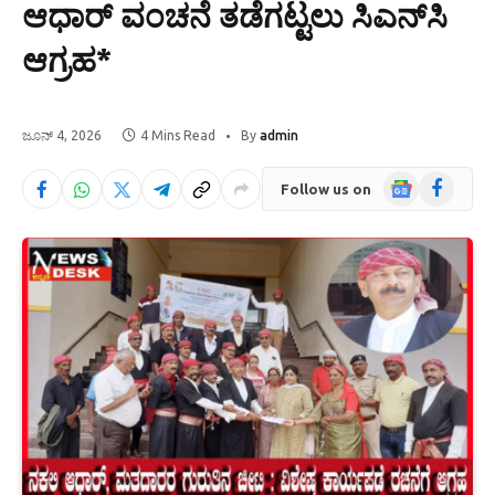
ಆಧಾರ್ ವಂಚನೆ ತಡೆಗಟ್ಟಲು ಸಿಎನ್‌ಸಿ
ಆಗ್ರಹ*
ಜೂನ್ 4, 2026
4 Mins Read
By
admin
Google
Facebook
Follow us on
News