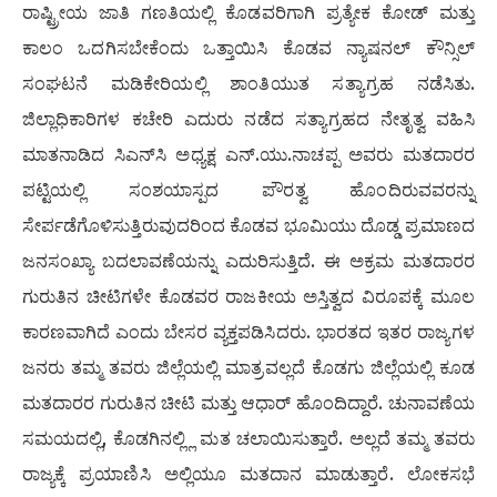
ರಾಷ್ಟ್ರೀಯ ಜಾತಿ ಗಣತಿಯಲ್ಲಿ ಕೊಡವರಿಗಾಗಿ ಪ್ರತ್ಯೇಕ ಕೋಡ್ ಮತ್ತು
ಕಾಲಂ ಒದಗಿಸಬೇಕೆಂದು ಒತ್ತಾಯಿಸಿ ಕೊಡವ ನ್ಯಾಷನಲ್ ಕೌನ್ಸಿಲ್
ಸಂಘಟನೆ ಮಡಿಕೇರಿಯಲ್ಲಿ ಶಾಂತಿಯುತ ಸತ್ಯಾಗ್ರಹ ನಡೆಸಿತು.
ಜಿಲ್ಲಾಧಿಕಾರಿಗಳ ಕಚೇರಿ ಎದುರು ನಡೆದ ಸತ್ಯಾಗ್ರಹದ ನೇತೃತ್ವ ವಹಿಸಿ
ಮಾತನಾಡಿದ ಸಿಎನ್‌ಸಿ ಅಧ್ಯಕ್ಷ ಎನ್.ಯು.ನಾಚಪ್ಪ ಅವರು ಮತದಾರರ
ಪಟ್ಟಿಯಲ್ಲಿ ಸಂಶಯಾಸ್ಪದ ಪೌರತ್ವ ಹೊಂದಿರುವವರನ್ನು
ಸೇರ್ಪಡೆಗೊಳಿಸುತ್ತಿರುವುದರಿಂದ ಕೊಡವ ಭೂಮಿಯು ದೊಡ್ಡ ಪ್ರಮಾಣದ
ಜನಸಂಖ್ಯಾ ಬದಲಾವಣೆಯನ್ನು ಎದುರಿಸುತ್ತಿದೆ. ಈ ಅಕ್ರಮ ಮತದಾರರ
ಗುರುತಿನ ಚೀಟಿಗಳೇ ಕೊಡವರ ರಾಜಕೀಯ ಅಸ್ತಿತ್ವದ ವಿರೂಪಕ್ಕೆ ಮೂಲ
ಕಾರಣವಾಗಿದೆ ಎಂದು ಬೇಸರ ವ್ಯಕ್ತಪಡಿಸಿದರು. ಭಾರತದ ಇತರ ರಾಜ್ಯಗಳ
ಜನರು ತಮ್ಮ ತವರು ಜಿಲ್ಲೆಯಲ್ಲಿ ಮಾತ್ರವಲ್ಲದೆ ಕೊಡಗು ಜಿಲ್ಲೆಯಲ್ಲಿ ಕೂಡ
ಮತದಾರರ ಗುರುತಿನ ಚೀಟಿ ಮತ್ತು ಆಧಾರ್ ಹೊಂದಿದ್ದಾರೆ. ಚುನಾವಣೆಯ
ಸಮಯದಲ್ಲಿ, ಕೊಡಗಿನಲ್ಲ್ಲಿ ಮತ ಚಲಾಯಿಸುತ್ತಾರೆ. ಅಲ್ಲದೆ ತಮ್ಮ ತವರು
ರಾಜ್ಯಕ್ಕೆ ಪ್ರಯಾಣಿಸಿ ಅಲ್ಲಿಯೂ ಮತದಾನ ಮಾಡುತ್ತಾರೆ. ಲೋಕಸಭೆ